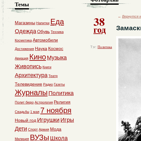
Темы
38
←
Вернутся к
Еда
Магазины
Напитки
год
Замаск
Одежда
Обувь
Техника
Автомобили
Косметика
Тэг:
Политика
Наука
Космос
Достижения
Кино
Музыка
Авиация
Живопись
Книги
Архитектура
Театр
Телевидение
Радио
Газеты
Журналы
Политика
Религия
Полит бюро
Астрология
7 ноября
Свадьбы
1 мая
Игрушки
Игры
Новый год
Дети
Мода
Спорт
Армия
ВУЗы
Школа
Милиция