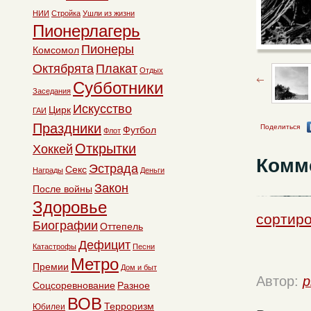
НИИ
Стройка
Ушли из жизни
Пионерлагерь
Пионеры
Комсомол
Октябрята
Плакат
Отдых
Субботники
Заседания
Искусство
Цирк
ГАИ
Праздники
Поделиться
Футбол
Флот
Открытки
Хоккей
Комм
Эстрада
Секс
Награды
Деньги
Закон
После войны
Здоровье
сортиро
Биографии
Оттепель
Дефицит
Катастрофы
Песни
Метро
Премии
Дом и быт
Автор:
p
Соцсоревнование
Разное
ВОВ
Терроризм
Юбилеи