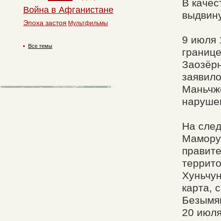
В качес
Война в Афганистане
выдвин
Эпоха застоя
Мультфильмы
9 июля 
Все темы
границе
Заозёрна
заявило
Маньчжо
наруше
На след
Мамору 
правите
террит
Хуньчун
карта, 
Безымян
20 июля