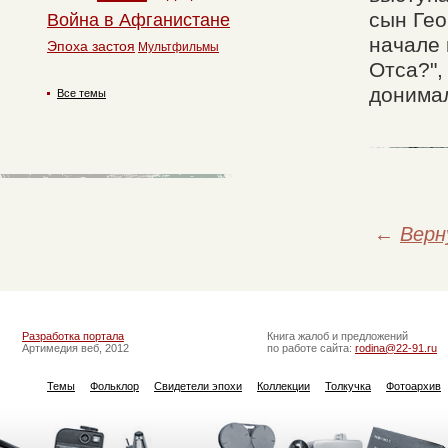
сын Гео
Война в Афганистане
начале 
Эпоха застоя
Мультфильмы
Отса?",
донима
Все темы
←
Верн
Разработка портала
Книга жалоб и предложений
Артимедия веб, 2012
по работе сайта:
rodina@22-91.ru
Темы
Фольклор
Свидетели эпохи
Коллекции
Толкучка
Фотоархив