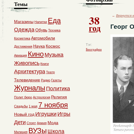
Темы
38
←
Вернутся к
Еда
Магазины
Напитки
год
Георг О
Одежда
Обувь
Техника
Автомобили
Косметика
Тэг:
Наука
Космос
Достижения
Биографии
Кино
Музыка
Авиация
Живопись
Книги
Архитектура
Театр
Телевидение
Радио
Газеты
Журналы
Политика
Религия
Полит бюро
Астрология
7 ноября
Свадьбы
1 мая
Игрушки
Игры
Новый год
Дети
Мода
Спорт
Армия
ВУЗы
Школа
Милиция