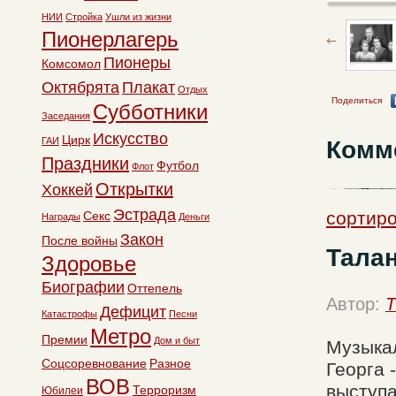
НИИ
Стройка
Ушли из жизни
Пионерлагерь
Пионеры
Комсомол
Октябрята
Плакат
Отдых
Поделиться
Субботники
Заседания
Искусство
Цирк
ГАИ
Комм
Праздники
Футбол
Флот
Открытки
Хоккей
Эстрада
сортиро
Секс
Награды
Деньги
Закон
После войны
Талан
Здоровье
Биографии
Оттепель
Автор:
T
Дефицит
Катастрофы
Песни
Метро
Премии
Дом и быт
Музыкал
Соцсоревнование
Разное
Георга 
ВОВ
выступа
Терроризм
Юбилеи