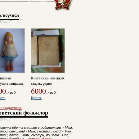
олкучка
зиновая
Книга схем немецких
рушка-пищалка,
старых радио
00.
6000.
- руб.
- руб.
ить
Купить
е предложения
оветский фольклор
овочка едет в машине с родителями. - Мам,
три, самолет! - Мам, смотри, поезд! - Мам,
три, поезд! - Мам, смотри, лошадь! - Пап,
отри, блондинк…
читать далее