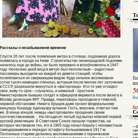
Т
Рассказы о незабываемом времени
Спустя 20 лет после появления метро в столице, подземная дорога
появилась в городе на Неве. Строительство ленинградской подземки
началось еще до войны, но было прервано и возобновилось в 1947
году. Несколько дней вход в метро был бесплатным – радостные
пассажиры выходили на каждой из девяти станций, чтобы
Ре
полюбоваться их сверкающим видом. Куда сильнее возликовали
сотни тысяч немецких пленных, которым после многих лет заточения
иг
в СССР, разрешили вернуться в «фатерланд». Кто-то уже отсидел
5
свое, кому-то срок – случалось, и немалый - простили.
Амнистировали бывших солдат и офицеров вермахта после визита в
Куп
Москву делегации ФРГ. Правда, переговоры проходили в тяжелой,
нервной обстановке: Никита Хрущев даже грозил федеральному
Вс
канцлеру Конраду Аденауэру кулаком. Гость, впрочем, ответил тем
С
же. В конце концов, немцы «выторговали» прощение своим
соотечественникам… На пятьдесят пятый год выпал юбилей первой
русской революции. В Советском Союзе прошли торжества, на
которых чествовали тех, кто в 1905 году начал борьбу с ненавистным
—
В
самодержавием и передал эстафету большевикам в 1917-м.
смо
Почтенные старики делились воспоминаниями о героическом
смо
см