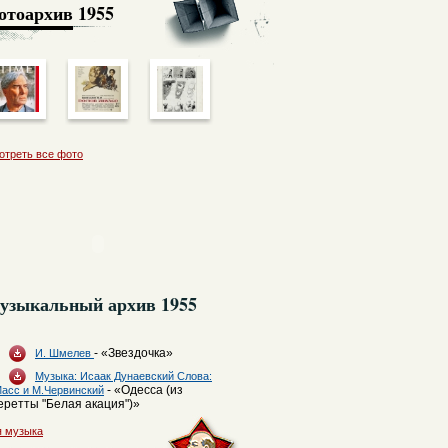
отоархив
1955
отреть все фото
узыкальный архив 1955
- «Звездочка»
И. Шмелев
Музыка: Исаак Дунаевский Слова:
- «Одесса (из
Масс и М.Червинский
еретты "Белая акация")»
я музыка