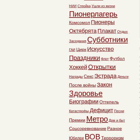
НИИ
Стройка
Ушли из жизни
Пионерлагерь
Пионеры
Комсомол
Октябрята
Плакат
Отдых
Субботники
Заседания
Искусство
Цирк
ГАИ
Праздники
Футбол
Флот
Открытки
Хоккей
Эстрада
Секс
Награды
Деньги
Закон
После войны
Здоровье
Биографии
Оттепель
Дефицит
Катастрофы
Песни
Метро
Премии
Дом и быт
Соцсоревнование
Разное
ВОВ
Терроризм
Юбилеи