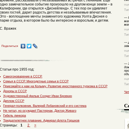
времени, рассказывали о незабываемых встречах с Лениным. Еще
одно замечательное событие произошло на другом конце земли – в
оц
Калифорнии, где открылся «Диснейленд». С тех пор он удивляет
Ти
своих гостей, дарит радость детства и незабываемые впечатления.
Это - воплощение мечты знаменитого художника Уолта Диснея о
—
Г
парке отдыха, в котором было бы интересно и взрослым, и детям.
мат
ма
С. Вражек
оц
Ти
—
Д
за
Поделиться
оц
Ти
—
Ж
до
Статьи про 1955 год:
пр
од
Самогоноварение в СССР.
оц
Семья в СССР. Многодетные семьи в СССР
Ти
Приезжайте к нам на Колыму. Развитие иностранного туризма в СССР
Доноры в СССР
Чи
Художественный фильм Солдат Иван Бровкин
Диплом СССР
С
Генерал-полковник. Валерий Лобановский и его система
Не читал, но осуждаю! Пастернак, Доктор Живаго
Гибель линкора
Тридцатилетнее плавание. Адмирал флота Горшков
Страницы:
1
2
>