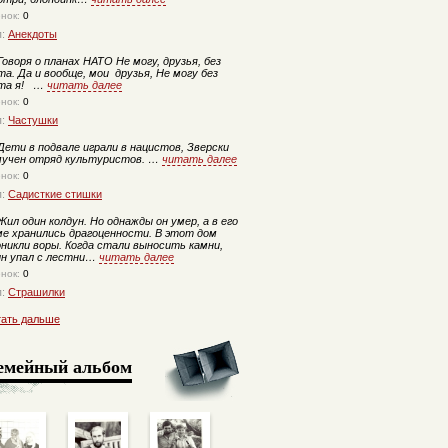
енок:
0
п:
Анекдоты
оворя о планах НАТО Не могу, друзья, без
а. Да и вообще, мои друзья, Не могу без
та я! …
читать далее
енок:
0
п:
Частушки
ети в подвале играли в нацистов, Зверски
мучен отряд культуристов. …
читать далее
енок:
0
п:
Садисткие стишки
ил один колдун. Но однажды он умер, а в его
ме хранились драгоценности. В этот дом
оникли воры. Когда стали выносить камни,
ин упал с лестни…
читать далее
енок:
0
п:
Страшилки
тать дальше
емейный альбом