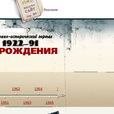
Регистрация
1962
1964
1966
1968
1970
1961
1963
1965
1967
1969