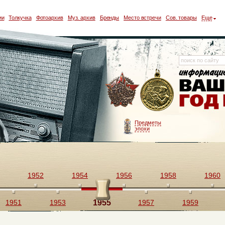
ии
Толкучка
Фотоархив
Муз. архив
Бренды
Место встречи
Сов. товары
Еще
Предметы
эпохи
1952
1954
1956
1958
1960
1951
1953
1955
1957
1959