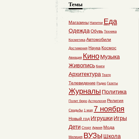
Темы
Еда
Магазины
Напитки
Одежда
Обувь
Техника
Автомобили
Косметика
Наука
Космос
Достижения
Кино
Музыка
Авиация
Живопись
Книги
Архитектура
Театр
Телевидение
Радио
Газеты
Журналы
Политика
Религия
Полит бюро
Астрология
7 ноября
Свадьбы
1 мая
Игрушки
Игры
Новый год
Дети
Мода
Спорт
Армия
ВУЗы
Школа
Милиция