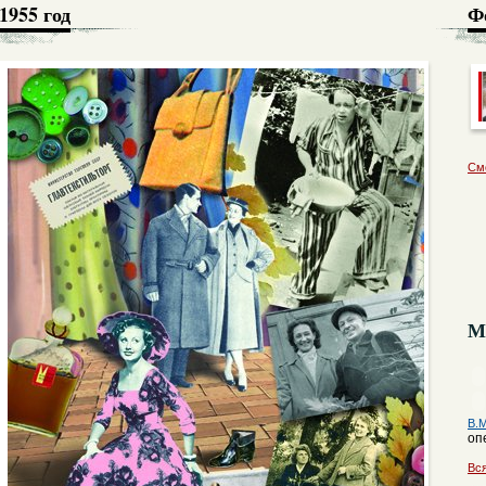
1955 год
Ф
См
М
В.
оп
Вс