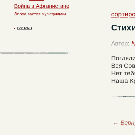
Война в Афганистане
сортиро
Эпоха застоя
Мультфильмы
Стих
Все темы
Автор:
N
Погляди
Вся Со
Нет теб
Наша К
←
Верн