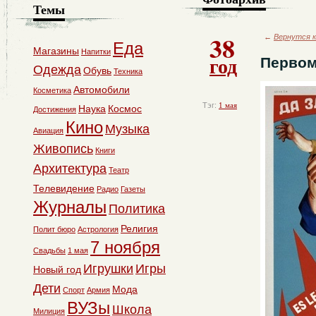
Темы
38
←
Вернутся к
Еда
Магазины
Напитки
год
Первом
Одежда
Обувь
Техника
Автомобили
Косметика
Тэг:
1 мая
Наука
Космос
Достижения
Кино
Музыка
Авиация
Живопись
Книги
Архитектура
Театр
Телевидение
Радио
Газеты
Журналы
Политика
Религия
Полит бюро
Астрология
7 ноября
Свадьбы
1 мая
Игрушки
Игры
Новый год
Дети
Мода
Спорт
Армия
ВУЗы
Школа
Милиция