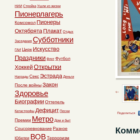
НИИ
Стройка
Ушли из жизни
Пионерлагерь
Пионеры
Комсомол
Октябрята
Плакат
Отдых
Субботники
Заседания
Искусство
Цирк
ГАИ
Праздники
Футбол
Флот
Открытки
Хоккей
Эстрада
Секс
Награды
Деньги
Закон
После войны
Здоровье
Биографии
Оттепель
Дефицит
Катастрофы
Песни
Поделиться
Метро
Премии
Дом и быт
Комм
Соцсоревнование
Разное
ВОВ
Терроризм
Юбилеи