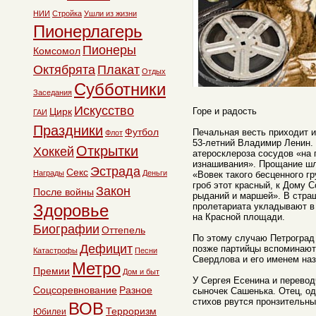
НИИ
Стройка
Ушли из жизни
Пионерлагерь
Пионеры
Комсомол
Октябрята
Плакат
Отдых
Субботники
Заседания
Искусство
Цирк
Горе и радость
ГАИ
Праздники
Футбол
Печальная весть приходит и
Флот
53-летний Владимир Ленин. 
Открытки
Хоккей
атеросклероза сосудов «на
изнашивания». Прощание шл
Эстрада
Секс
Награды
Деньги
«Вовек такого бесценного г
гроб этот красный, к Дому 
Закон
После войны
рыданий и маршей». В стра
Здоровье
пролетариата укладывают в
на Красной площади.
Биографии
Оттепель
По этому случаю Петроград
Дефицит
позже партийцы вспоминают 
Катастрофы
Песни
Свердлова и его именем на
Метро
Премии
Дом и быт
У Сергея Есенина и перево
Соцсоревнование
Разное
сыночек Сашенька. Отец, одн
стихов рвутся пронзительны
ВОВ
Терроризм
Юбилеи