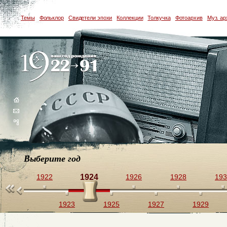
Темы
Фольклор
Свидетели эпохи
Коллекции
Толкучка
Фотоархив
Муз. ар
Выберите год
1922
1924
1926
1928
193
1923
1925
1927
1929