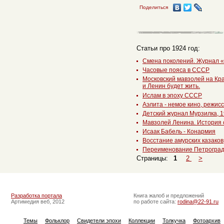
Поделиться
Статьи про 1924 год:
Смена поколений. Журнал 
Часовые пояса в СССР
Московский мавзолей на Кр
и Ленин будет жить.
Ислам в эпоху СССР
Аэлита - немое кино, режис
Детский журнал Мурзилка, 1
Мавзолей Ленина. История 
Исаак Бабель - Конармия
Восстание амурских казаков
Переименование Петроград
Страницы:
1
2
>
Разработка портала
Книга жалоб и предложений
Артимедия веб, 2012
по работе сайта:
rodina@22-91.ru
Темы
Фольклор
Свидетели эпохи
Коллекции
Толкучка
Фотоархив