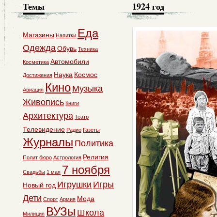
Темы
1924 год
Еда
Магазины
Напитки
Одежда
Обувь
Техника
Автомобили
Косметика
Наука
Космос
Достижения
Кино
Музыка
Авиация
Живопись
Книги
Архитектура
Театр
Телевидение
Радио
Газеты
Журналы
Политика
Религия
Полит бюро
Астрология
7 ноября
Свадьбы
1 мая
Игрушки
Игры
Новый год
Дети
Мода
Спорт
Армия
ВУЗы
Школа
Милиция