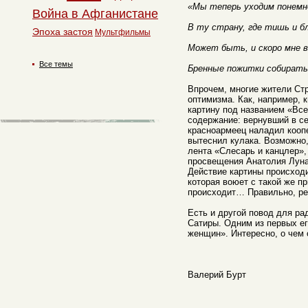
«Мы теперь уходим понемн
Война в Афганистане
В ту страну, где тишь и б
Эпоха застоя
Мультфильмы
Может быть, и скоро мне в
Все темы
Бренные пожитки собирать
Впрочем, многие жители Ст
оптимизма. Как, например,
картину под названием «Все
содержание: вернувший в с
красноармеец наладил кооп
вытеснил кулака. Возможно,
лента «Слесарь и канцлер»,
просвещения Анатолия Луна
Действие картины происход
которая воюет с такой же п
происходит… Правильно, р
Есть и другой повод для ра
Сатиры. Одним из первых е
женщин». Интересно, о чем 
Валерий Бурт