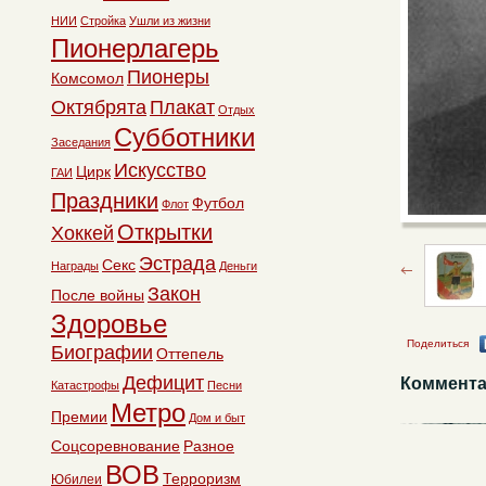
НИИ
Стройка
Ушли из жизни
Пионерлагерь
Пионеры
Комсомол
Октябрята
Плакат
Отдых
Субботники
Заседания
Искусство
Цирк
ГАИ
Праздники
Футбол
Флот
Открытки
Хоккей
Эстрада
Секс
Награды
Деньги
Закон
После войны
Здоровье
Поделиться
Биографии
Оттепель
Дефицит
Коммента
Катастрофы
Песни
Метро
Премии
Дом и быт
Соцсоревнование
Разное
ВОВ
Терроризм
Юбилеи