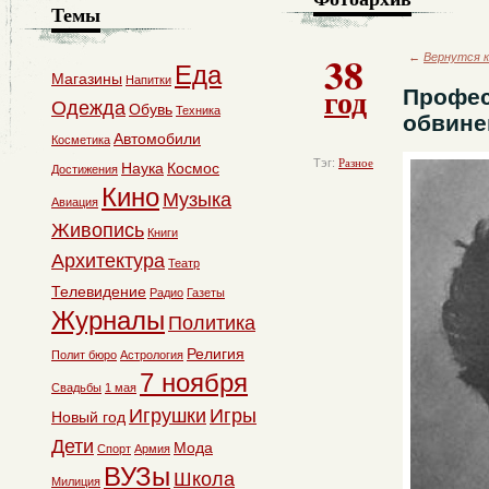
Темы
38
←
Вернутся к
Еда
Магазины
Напитки
год
Профес
Одежда
Обувь
Техника
обвине
Автомобили
Косметика
Тэг:
Разное
Наука
Космос
Достижения
Кино
Музыка
Авиация
Живопись
Книги
Архитектура
Театр
Телевидение
Радио
Газеты
Журналы
Политика
Религия
Полит бюро
Астрология
7 ноября
Свадьбы
1 мая
Игрушки
Игры
Новый год
Дети
Мода
Спорт
Армия
ВУЗы
Школа
Милиция