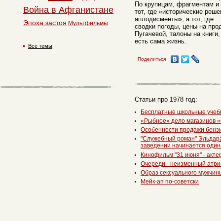
По крупицам, фрагментам и 
Война в Афганистане
тот, где «исторические реш
аплодисменты», а тот, где
Эпоха застоя
Мультфильмы
сводки погоды, цены на пр
Пугачевой, талоны на книги,
есть сама жизнь.
Все темы
Поделиться
Статьи про 1978 год:
Бесплатные школьные учеб
«Рыбное» дело магазинов 
Особенности продажи бенз
"Служебный роман" Эльдара
заведении начинается один
Кинофильм "31 июня" - акте
Очереди - неизменный атри
Образ сексуального мужчин
Мейк-ап по-советски