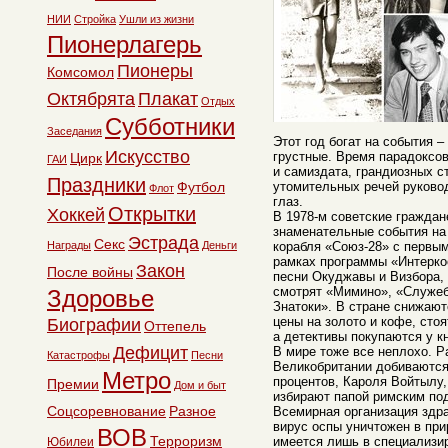
НИИ
Стройка
Ушли из жизни
Пионерлагерь
Пионеры
Комсомол
Октябрята
Плакат
Отдых
Субботники
Заседания
Этот год богат на события 
Искусство
грустные. Время парадоксов
Цирк
ГАИ
и самиздата, грандиозных с
Праздники
Футбол
утомительных речей руковод
Флот
глаз.
Открытки
Хоккей
В 1978-м советские гражда
знаменательные события на 
Эстрада
Секс
Награды
Деньги
корабля «Союз-28» с первы
рамках программы «Интерко
Закон
После войны
песни Окуджавы и Визбора,
смотрят «Мимино», «Служеб
Здоровье
Знатоки». В стране снижаю
цены на золото и кофе, сто
Биографии
Оттепель
а детективы покупаются у к
Дефицит
В мире тоже все неплохо. Р
Катастрофы
Песни
Великобритании добиваются
Метро
процентов, Кароля Войтылу,
Премии
Дом и быт
избирают папой римским под
Соцсоревнование
Разное
Всемирная организация здра
вирус оспы уничтожен в при
ВОВ
Терроризм
имеется лишь в специализи
Юбилеи