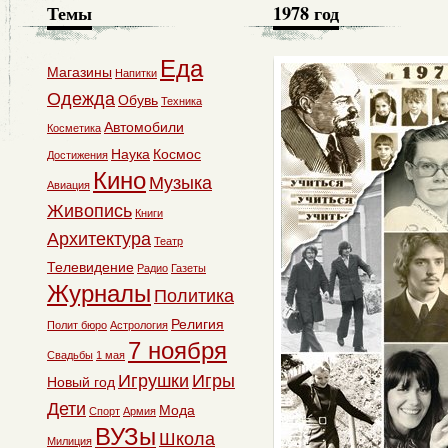
Темы
1978 год
Еда
Магазины
Напитки
Одежда
Обувь
Техника
Автомобили
Косметика
Наука
Космос
Достижения
Кино
Музыка
Авиация
Живопись
Книги
Архитектура
Театр
Телевидение
Радио
Газеты
Журналы
Политика
Религия
Полит бюро
Астрология
7 ноября
Свадьбы
1 мая
Игрушки
Игры
Новый год
Дети
Мода
Спорт
Армия
ВУЗы
Школа
Милиция