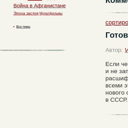
Комм
Война в Афганистане
Эпоха застоя
Мультфильмы
сортиро
Все темы
Готов
Автор:
V
Если че
и не за
расшиф
всеми э
нового 
в СССР.