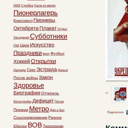
НИИ
Стройка
Ушли из жизни
Пионерлагерь
Пионеры
Комсомол
Октябрята
Плакат
Отдых
Субботники
Заседания
Искусство
Цирк
ГАИ
Праздники
Футбол
Флот
Открытки
Хоккей
Эстрада
Секс
Награды
Деньги
Закон
После войны
Здоровье
Биографии
Оттепель
Дефицит
Катастрофы
Песни
Метро
Премии
Дом и быт
Поделиться
Соцсоревнование
Разное
ВОВ
Терроризм
Юбилеи