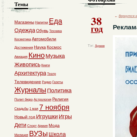
Темы
38
←
Вернутся к
Еда
Магазины
Напитки
год
Рекла
Одежда
Обувь
Техника
Автомобили
Косметика
Тэг:
Армия
Наука
Космос
Достижения
Кино
Музыка
Авиация
Живопись
Книги
Архитектура
Театр
Телевидение
Радио
Газеты
Журналы
Политика
Религия
Полит бюро
Астрология
7 ноября
Свадьбы
1 мая
Игрушки
Игры
Новый год
Дети
Мода
Спорт
Армия
ВУЗы
Школа
Милиция