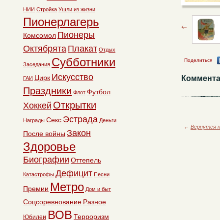
НИИ
Стройка
Ушли из жизни
Пионерлагерь
Пионеры
Комсомол
Октябрята
Плакат
Отдых
Субботники
Поделиться
Заседания
Искусство
Цирк
Коммента
ГАИ
Праздники
Футбол
Флот
Открытки
Хоккей
Эстрада
Секс
Награды
Деньги
←
Вернутся н
Закон
После войны
Здоровье
Биографии
Оттепель
Дефицит
Катастрофы
Песни
Метро
Премии
Дом и быт
Соцсоревнование
Разное
ВОВ
Терроризм
Юбилеи