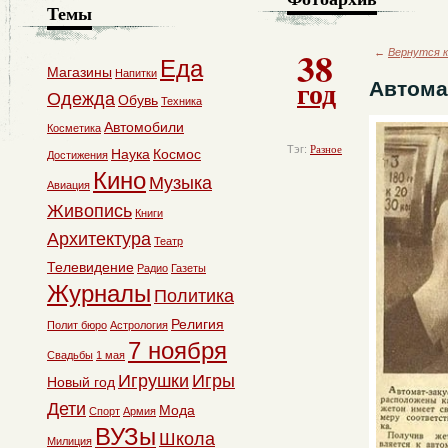
Темы
38
←
Вернутся к
Еда
Магазины
Напитки
год
Автома
Одежда
Обувь
Техника
Автомобили
Косметика
Тэг:
Разное
Наука
Космос
Достижения
Кино
Музыка
Авиация
Живопись
Книги
Архитектура
Театр
Телевидение
Радио
Газеты
Журналы
Политика
Религия
Полит бюро
Астрология
7 ноября
Свадьбы
1 мая
Игрушки
Игры
Новый год
Дети
Мода
Спорт
Армия
ВУЗы
Школа
Милиция