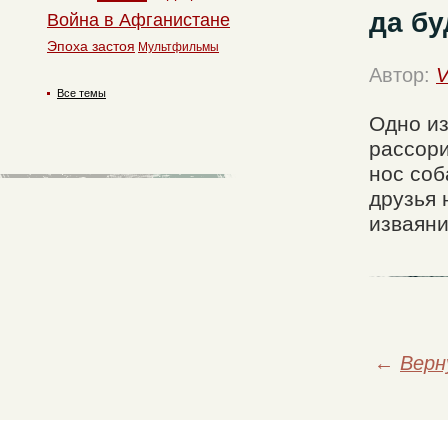
да бу
Война в Афганистане
Эпоха застоя
Мультфильмы
Автор:
V
Все темы
Одно из
рассори
нос соб
друзья 
изваян
←
Верн