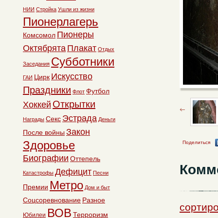
НИИ
Стройка
Ушли из жизни
Пионерлагерь
Пионеры
Комсомол
Октябрята
Плакат
Отдых
Субботники
Заседания
Искусство
Цирк
ГАИ
Праздники
Футбол
Флот
Открытки
Хоккей
Эстрада
Секс
Награды
Деньги
Закон
После войны
Здоровье
Поделиться
Биографии
Оттепель
Комм
Дефицит
Катастрофы
Песни
Метро
Премии
Дом и быт
Соцсоревнование
Разное
сортиро
ВОВ
Терроризм
Юбилеи