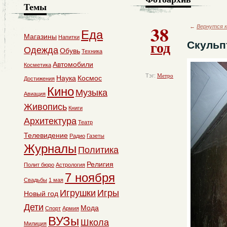
Темы
38
←
Вернутся к
Еда
Магазины
Напитки
год
Скульп
Одежда
Обувь
Техника
Автомобили
Косметика
Тэг:
Метро
Наука
Космос
Достижения
Кино
Музыка
Авиация
Живопись
Книги
Архитектура
Театр
Телевидение
Радио
Газеты
Журналы
Политика
Религия
Полит бюро
Астрология
7 ноября
Свадьбы
1 мая
Игрушки
Игры
Новый год
Дети
Мода
Спорт
Армия
ВУЗы
Школа
Милиция