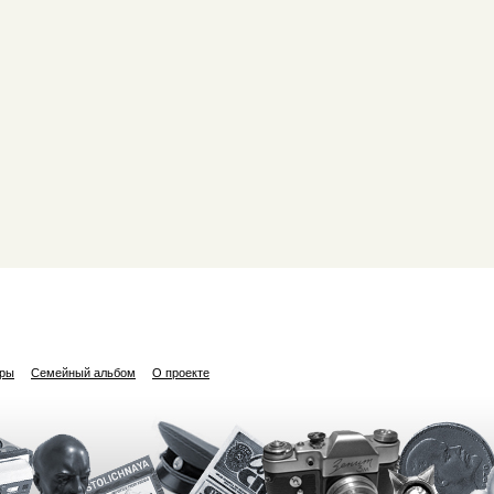
ары
Семейный альбом
О проекте