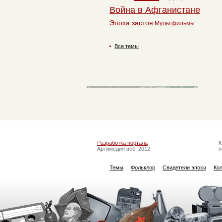
Война в Афганистане
Эпоха застоя
Мультфильмы
Все темы
Разработка портала
К
Артимедия веб, 2012
п
Темы
Фольклор
Свидетели эпохи
Ко