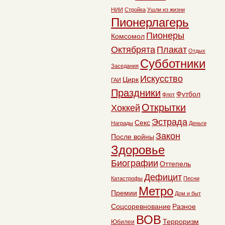
НИИ
Стройка
Ушли из жизни
Пионерлагерь
Пионеры
Комсомол
Октябрята
Плакат
Отдых
Субботники
Заседания
Искусство
Цирк
ГАИ
Праздники
Футбол
Флот
Открытки
Хоккей
Эстрада
Секс
Награды
Деньги
Закон
После войны
Здоровье
Биографии
Оттепель
Дефицит
Катастрофы
Песни
Метро
Премии
Дом и быт
Соцсоревнование
Разное
ВОВ
Терроризм
Юбилеи