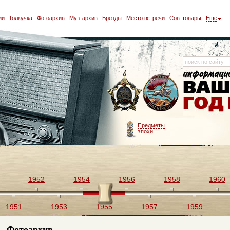
ии
Толкучка
Фотоархив
Муз. архив
Бренды
Место встречи
Сов. товары
Еще
Предметы
эпохи
1952
1954
1956
1958
1960
1951
1953
1955
1957
1959
Фотоархив