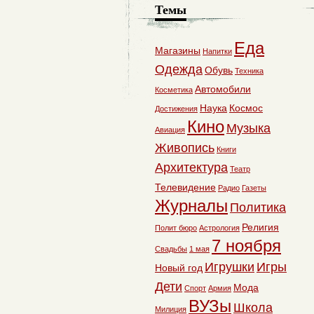
Темы
Еда
Магазины
Напитки
Одежда
Обувь
Техника
Автомобили
Косметика
Наука
Космос
Достижения
Кино
Музыка
Авиация
Живопись
Книги
Архитектура
Театр
Телевидение
Радио
Газеты
Журналы
Политика
Религия
Полит бюро
Астрология
7 ноября
Свадьбы
1 мая
Игрушки
Игры
Новый год
Дети
Мода
Спорт
Армия
ВУЗы
Школа
Милиция