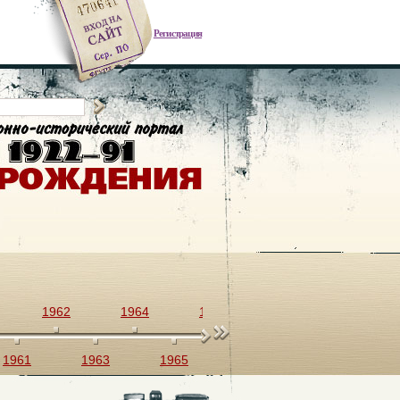
Регистрация
1962
1964
1966
1968
1970
1961
1963
1965
1967
1969