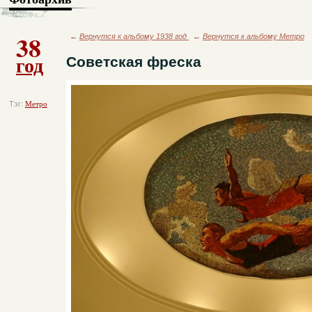
38
←
Вернутся к альбому 1938 год
←
Вернутся к альбому Метро
год
Советская фреска
Тэг:
Метро