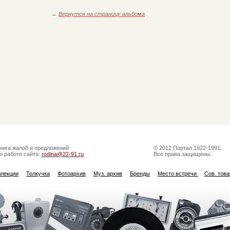
←
Вернутся на страницу альбома
нига жалоб и предложений
© 2012 Портал 1922-1991.
о работе сайта:
rodina@22-91.ru
Все права защищены.
ллекции
Толкучка
Фотоархив
Муз. архив
Бренды
Место встречи
Сов. тов