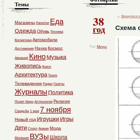
Темы
38
←
Вернутся к
Еда
Магазины
Напитки
год
Схема 
Одежда
Обувь
Техника
Автомобили
Косметика
Тэг:
Метро
Наука
Космос
Достижения
Кино
Музыка
Авиация
Живопись
Книги
Архитектура
Театр
Телевидение
Радио
Газеты
Журналы
Политика
Религия
Полит бюро
Астрология
7 ноября
Свадьбы
1 мая
Игрушки
Игры
Новый год
Дети
Мода
Спорт
Армия
ВУЗы
Школа
Милиция