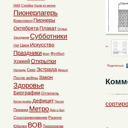
НИИ
Стройка
Ушли из жизни
Пионерлагерь
Пионеры
Комсомол
Октябрята
Плакат
Отдых
Субботники
Заседания
Искусство
Цирк
ГАИ
Праздники
Футбол
Флот
Открытки
Хоккей
Поделиться
Эстрада
Секс
Награды
Деньги
Закон
После войны
Комм
Здоровье
Биографии
Оттепель
Дефицит
Катастрофы
Песни
сортиро
Метро
Премии
Дом и быт
Соцсоревнование
Разное
ВОВ
Терроризм
Юбилеи