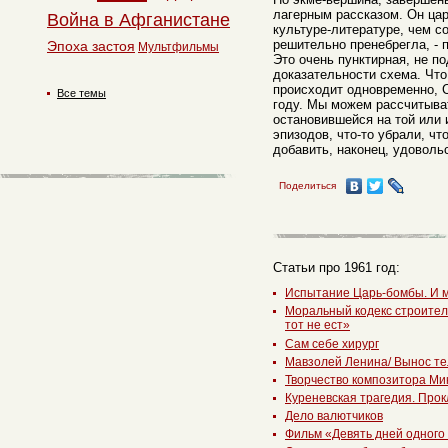
лагерным рассказом. Он цар
Война в Афганистане
культуре-литературе, чем с
решительно пренебрегла, - 
Эпоха застоя
Мультфильмы
Это очень пунктирная, не 
доказательности схема. Что
происходит одновременно, 
Все темы
году. Мы можем рассчитыва
остановившейся на той или 
эпизодов, что-то убрали, чт
добавить, наконец, удовол
Поделиться
Статьи про 1961 год:
Испытание Царь-бомбы. И м
Моральный кодекс строителе
тот не ест»
Сам себе хирург
Мавзолей Ленина/ Вынос те
Творчество композитора Ми
Куреневская трагедия. Прок
Дело валютчиков
Фильм «Девять дней одного 