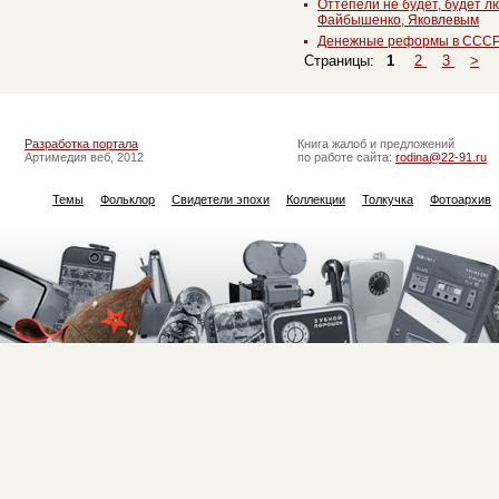
Оттепели не будет, будет л
Файбышенко, Яковлевым
Денежные реформы в СССР.
Страницы:
1
2
3
>
Разработка портала
Книга жалоб и предложений
Артимедия веб, 2012
по работе сайта:
rodina@22-91.ru
Темы
Фольклор
Свидетели эпохи
Коллекции
Толкучка
Фотоархив