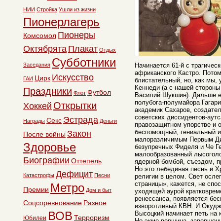
НИИ
Стройка
Ушли из жизни
Пионерлагерь
Пионеры
Комсомол
Октябрята
Плакат
Отдых
Субботники
Заседания
Начинается 61-й с трагичес
африканского Кастро. Пото
Искусство
Цирк
ГАИ
блистательный, но, как мы, 
Кеннеди (а с нашей стороны
Праздники
Футбол
Флот
Василий Шукшин). Дальше е
полубога-полумайора Гагари
Открытки
Хоккей
академик Сахаров, создател
советских диссидентов-аут
Эстрада
Секс
Награды
Деньги
правозащитном упорстве и 
беспомощный, гениальный и
Закон
После войны
малоразличимым Первым Ди
Здоровье
безупречных Фиделя и Че Ге
малообразованный лысоголо
Биографии
Оттепель
ядерной бомбой, съездом, 
Но это лебединая песнь и Х
Дефицит
Катастрофы
Песни
религии в целом. Свет осле
страницы», кажется, не спос
Метро
Премии
Дом и быт
уходящей аурой кратковрем
ренессанса, появляется бе
Соцсоревнование
Разное
изворотливый КВН. И Окуджа
ВОВ
Высоцкий начинает петь на 
Терроризм
Юбилеи
Но экме-вершина, завершен