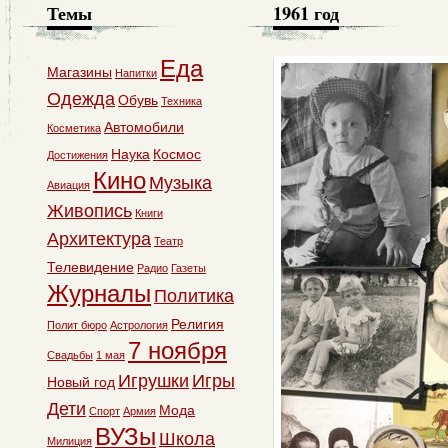
Темы
1961 год
Еда
Магазины
Напитки
Одежда
Обувь
Техника
Автомобили
Косметика
Наука
Космос
Достижения
Кино
Музыка
Авиация
Живопись
Книги
Архитектура
Театр
Телевидение
Радио
Газеты
Журналы
Политика
Религия
Полит бюро
Астрология
7 ноября
Свадьбы
1 мая
Игрушки
Игры
Новый год
Дети
Мода
Спорт
Армия
ВУЗы
Школа
Милиция