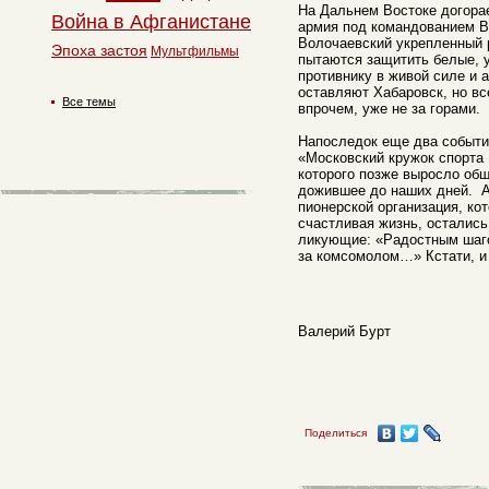
На Дальнем Востоке догора
Война в Афганистане
армия под командованием 
Волочаевский укрепленный р
Эпоха застоя
Мультфильмы
пытаются защитить белые, у
противнику в живой силе и 
оставляют Хабаровск, но вс
Все темы
впрочем, уже не за горами.
Напоследок еще два событи
«Московский кружок спорта 
которого позже выросло общ
дожившее до наших дней. А
пионерской организация, ко
счастливая жизнь, остались
ликующие: «Радостным шаго
за комсомолом…» Кстати, и 
Валерий Бурт
Поделиться