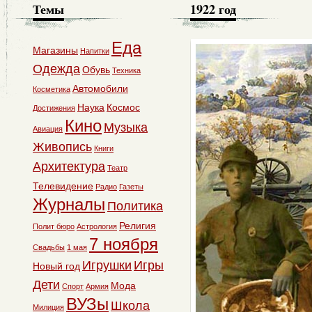
Темы
1922 год
Еда
Магазины
Напитки
Одежда
Обувь
Техника
Автомобили
Косметика
Наука
Космос
Достижения
Кино
Музыка
Авиация
Живопись
Книги
Архитектура
Театр
Телевидение
Радио
Газеты
Журналы
Политика
Религия
Полит бюро
Астрология
7 ноября
Свадьбы
1 мая
Игрушки
Игры
Новый год
Дети
Мода
Спорт
Армия
ВУЗы
Школа
Милиция