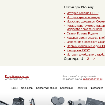
Статьи про 1922 год:
История Госкино СССР
История красной звезды
Искусство одеваться. Совет
Реклам-конструкторы Влади
Искусство плаката 20 века
Статья Измена Родине
Красная армия всех сильне
Основание Советского Сою
Первый уголовный кодекс 
Каширская ГРЭС
История футбольного клуба
Страницы:
1
2
>
Разработка портала
Книга жалоб и предложений
Артимедия веб, 2012
по работе сайта:
rodina@22-91.ru
Темы
Фольклор
Свидетели эпохи
Коллекции
Толкучка
Фотоархив