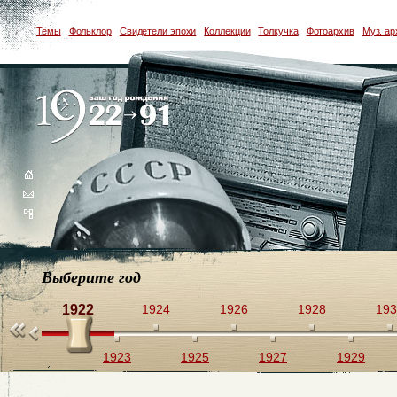
Темы
Фольклор
Свидетели эпохи
Коллекции
Толкучка
Фотоархив
Муз. ар
Выберите год
1922
1924
1926
1928
193
1923
1925
1927
1929