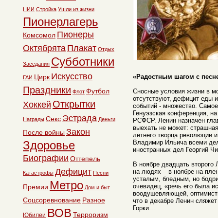
НИИ
Стройка
Ушли из жизни
Пионерлагерь
Пионеры
Комсомол
Октябрята
Плакат
Отдых
Субботники
Заседания
Искусство
Цирк
«Радостным шагом с песн
ГАИ
Праздники
Футбол
Сносные условия жизни в м
Флот
отсутствуют, дефицит еды и
Открытки
Хоккей
событий - множество. Само
Генуэзская конференция, н
Эстрада
Секс
Награды
Деньги
РСФСР. Ленин назначен гла
выехать не может: страшная
Закон
После войны
летнего творца революции и
Здоровье
Владимир Ильича всеми дел
иностранных дел Георгий Чи
Биографии
Оттепель
В ноябре двадцать второго 
Дефицит
на людях – в ноябре на пл
Катастрофы
Песни
усталым, бледным, но бодри
Метро
очевидец, «речь его была и
Премии
Дом и быт
воодушевляющей, оптимисти
Соцсоревнование
Разное
что в декабре Ленин сляжет 
Горки…
ВОВ
Терроризм
Юбилеи