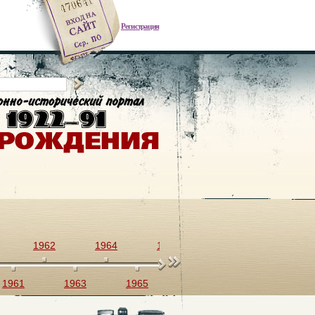
Регистрация
1962
1964
1966
1968
1970
1961
1963
1965
1967
1969