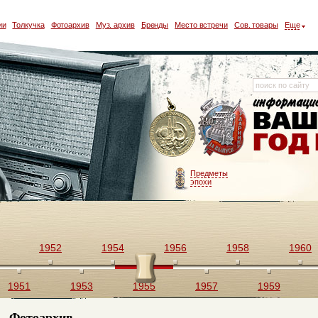
ии
Толкучка
Фотоархив
Муз. архив
Бренды
Место встречи
Сов. товары
Еще
Предметы
эпохи
1952
1954
1956
1958
1960
1951
1953
1955
1957
1959
Фотоархив