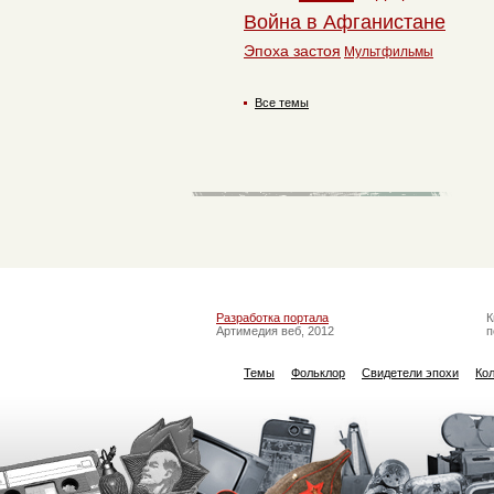
Война в Афганистане
Эпоха застоя
Мультфильмы
Все темы
Разработка портала
К
Артимедия веб, 2012
п
Темы
Фольклор
Свидетели эпохи
Ко