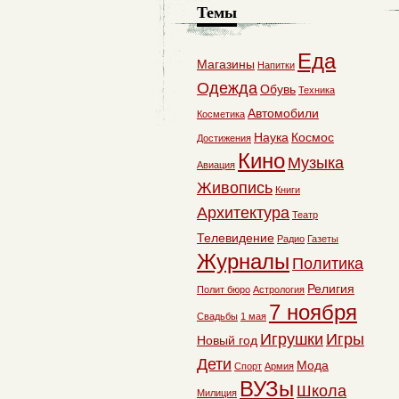
Темы
Еда
Магазины
Напитки
Одежда
Обувь
Техника
Автомобили
Косметика
Наука
Космос
Достижения
Кино
Музыка
Авиация
Живопись
Книги
Архитектура
Театр
Телевидение
Радио
Газеты
Журналы
Политика
Религия
Полит бюро
Астрология
7 ноября
Свадьбы
1 мая
Игрушки
Игры
Новый год
Дети
Мода
Спорт
Армия
ВУЗы
Школа
Милиция