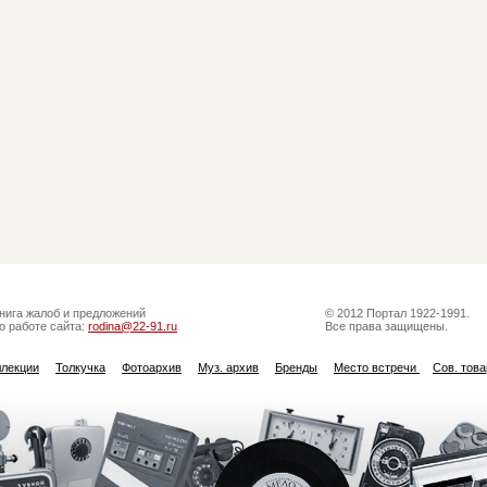
нига жалоб и предложений
© 2012 Портал 1922-1991.
о работе сайта:
rodina@22-91.ru
Все права защищены.
ллекции
Толкучка
Фотоархив
Муз. архив
Бренды
Место встречи
Сов. тов