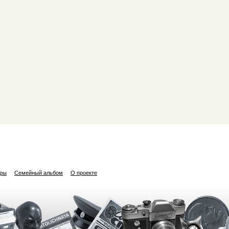
ары
Семейный альбом
О проекте