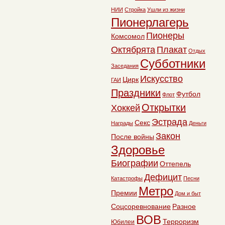
НИИ
Стройка
Ушли из жизни
Пионерлагерь
Пионеры
Комсомол
Октябрята
Плакат
Отдых
Субботники
Заседания
Искусство
Цирк
ГАИ
Праздники
Футбол
Флот
Открытки
Хоккей
Эстрада
Секс
Награды
Деньги
Закон
После войны
Здоровье
Биографии
Оттепель
Дефицит
Катастрофы
Песни
Метро
Премии
Дом и быт
Соцсоревнование
Разное
ВОВ
Терроризм
Юбилеи