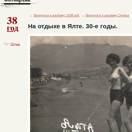
38
←
Вернутся к альбому 1938 год
←
Вернутся к альбому Отдых
год
На отдыхе в Ялте. 30-е годы.
Тэг:
Отдых