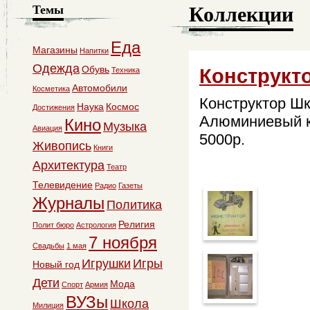
Коллекции
Темы
Еда
Магазины
Напитки
Одежда
Обувь
Конструкт
Техника
Автомобили
Косметика
Конструктор Шк
Наука
Космос
Достижения
Алюминиевый к
Кино
Музыка
Авиация
5000р.
Живопись
Книги
Архитектура
Театр
Телевидение
Радио
Газеты
Журналы
Политика
Религия
Полит бюро
Астрология
7 ноября
Свадьбы
1 мая
Игрушки
Игры
Новый год
Дети
Мода
Спорт
Армия
ВУЗы
Школа
Милиция