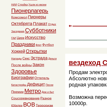
НИИ
Стройка
Ушли из жизни
Пионерлагерь
Пионеры
Комсомол
Октябрята
Плакат
Отдых
Субботники
Заседания
Искусство
Цирк
ГАИ
Праздники
Футбол
Флот
Открытки
Хоккей
Эстрада
Секс
Награды
Деньги
вездеход 
Закон
После войны
Здоровье
Продам электр
Биографии
Абсолютно новы
Оттепель
родная упаковк
Дефицит
Катастрофы
Песни
Метро
Премии
Дом и быт
Возможна пере
Соцсоревнование
Разное
10000р.
ВОВ
Терроризм
Юбилеи