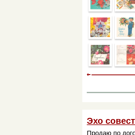
Эхо совес
Продаю по дого