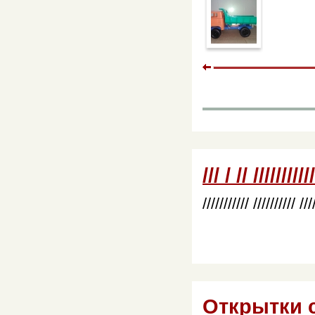
/// / // ///////////
/////////// ////////// ///
Открытки 