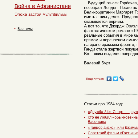
…Будущий генсек Горбачев,
Война в Афганистане
посещает Лондон. После вс
Великобритании Маргарет Т
Эпоха застоя
Мультфильмы
иметь с ним дело». Предпо
оказывается верным.
А вот то, что Джордж Оруэ
Все темы
фантастическом романе «198
реальные события в мире б
прямом и переносном смысл
на ирано-иракском фронте,
Ганди стала жертвой покуш
Вот таким выдался очередно
Валерий Бурт
Поделиться
Статьи про 1984 год:
«Дружба-84». Спорт — дру
Кто не любил «обыкновенны
Васечкина
«Танцор диско», или Джимм
Советский фильм «Гостья из