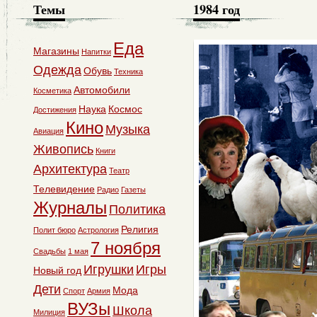
Темы
1984 год
Еда
Магазины
Напитки
Одежда
Обувь
Техника
Автомобили
Косметика
Наука
Космос
Достижения
Кино
Музыка
Авиация
Живопись
Книги
Архитектура
Театр
Телевидение
Радио
Газеты
Журналы
Политика
Религия
Полит бюро
Астрология
7 ноября
Свадьбы
1 мая
Игрушки
Игры
Новый год
Дети
Мода
Спорт
Армия
ВУЗы
Школа
Милиция