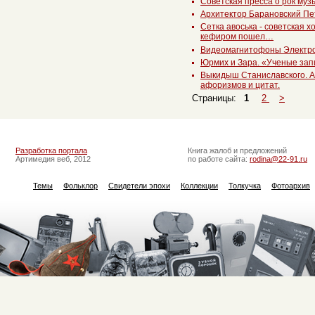
Советская пресса о рок муз
Архитектор Барановский Пе
Сетка авоська - советская х
кефиром пошел…
Видеомагнитофоны Электро
Юрмих и Зара. «Ученые зап
Выкидыш Станиславского. А
афоризмов и цитат.
Страницы:
1
2
>
Разработка портала
Книга жалоб и предложений
Артимедия веб, 2012
по работе сайта:
rodina@22-91.ru
Темы
Фольклор
Свидетели эпохи
Коллекции
Толкучка
Фотоархив