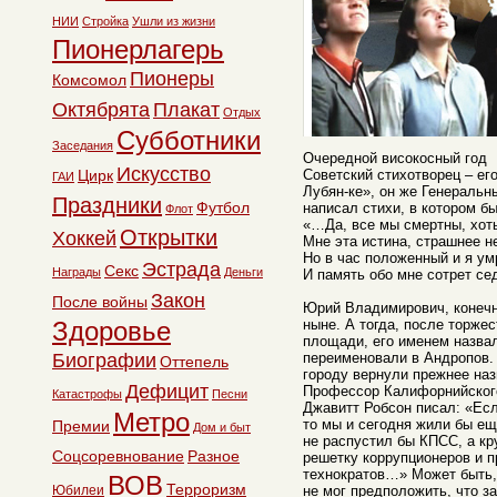
НИИ
Стройка
Ушли из жизни
Пионерлагерь
Пионеры
Комсомол
Октябрята
Плакат
Отдых
Субботники
Заседания
Очередной високосный год
Искусство
Цирк
Советский стихотворец – ег
ГАИ
Лубян-ке», он же Генераль
Праздники
Футбол
написал стихи, в котором бы
Флот
«…Да, все мы смертны, хоть
Открытки
Хоккей
Мне эта истина, страшнее не
Но в час положенный и я ум
Эстрада
Секс
Награды
Деньги
И память обо мне сотрет се
Закон
После войны
Юрий Владимирович, конечно
Здоровье
ныне. А тогда, после торже
площади, его именем назвал
Биографии
переименовали в Андропов. 
Оттепель
городу вернули прежнее наз
Дефицит
Профессор Калифорнийского
Катастрофы
Песни
Джавитт Робсон писал: «Есл
Метро
то мы и сегодня жили бы ещ
Премии
Дом и быт
не распустил бы КПСС, а кр
Соцсоревнование
Разное
решетку коррупционеров и 
технократов…» Может быть, 
ВОВ
Терроризм
Юбилеи
не мог предположить, что за