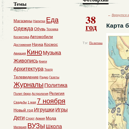
Темы
38
←
Вернутся к
Еда
Магазины
Напитки
год
Карта 
Одежда
Обувь
Техника
Автомобили
Косметика
Тэг:
Политика
Наука
Космос
Достижения
Кино
Музыка
Авиация
Живопись
Книги
Архитектура
Театр
Телевидение
Радио
Газеты
Журналы
Политика
Религия
Полит бюро
Астрология
7 ноября
Свадьбы
1 мая
Игрушки
Игры
Новый год
Дети
Мода
Спорт
Армия
ВУЗы
Школа
Милиция