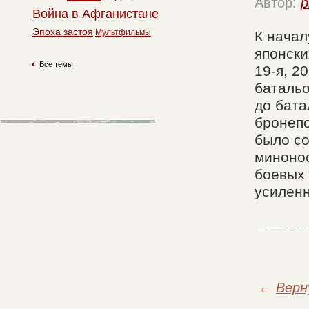
Автор:
p
Война в Афганистане
Эпоха застоя
Мультфильмы
К начал
японски
Все темы
19-я, 2
батальо
до бата
бронепо
было со
минонос
боевых 
усилен
←
Верн