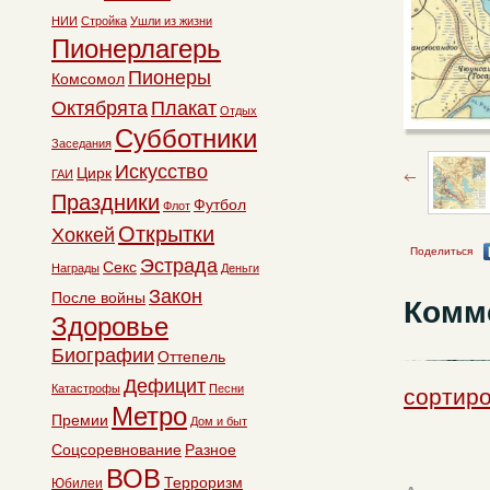
НИИ
Стройка
Ушли из жизни
Пионерлагерь
Пионеры
Комсомол
Октябрята
Плакат
Отдых
Субботники
Заседания
Искусство
Цирк
ГАИ
Праздники
Футбол
Флот
Открытки
Хоккей
Поделиться
Эстрада
Секс
Награды
Деньги
Закон
После войны
Комм
Здоровье
Биографии
Оттепель
Дефицит
Катастрофы
Песни
сортиро
Метро
Премии
Дом и быт
Соцсоревнование
Разное
ВОВ
Терроризм
Юбилеи