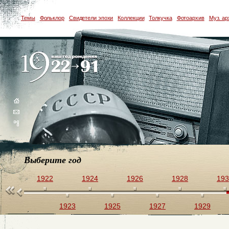
Темы
Фольклор
Свидетели эпохи
Коллекции
Толкучка
Фотоархив
Муз. ар
Выберите год
1922
1924
1926
1928
193
1923
1925
1927
1929