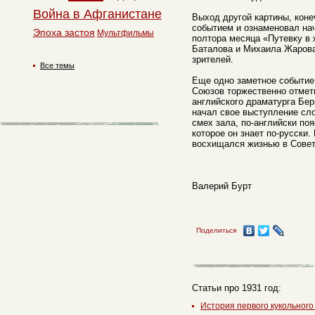
Война в Афганистане
Выход другой картины, коне
событием и ознаменовал нач
Эпоха застоя
Мультфильмы
полтора месяца «Путевку в 
Баталова и Михаила Жаров
зрителей.
Все темы
Еще одно заметное событие
Союзов торжественно отмет
английского драматурга Бе
начал свое выступление сло
смех зала, по-английски поя
которое он знает по-русски.
восхищался жизнью в Совет
Валерий Бурт
Поделиться
Статьи про 1931 год:
История первого кукольног