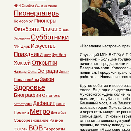
НИИ
Стройка
Ушли из жизни
Пионерлагерь
Пионеры
Комсомол
Октябрята
Плакат
Отдых
Субботники
Заседания
Искусство
Цирк
«Население настроено мрач
ГАИ
Праздники
Футбол
Служащий МГК ВКП(б) А.Г. С
Флот
дневнике: «Большие трудно
Открытки
Хоккей
ничего нет. Продкарточки и
Базары замерли. Колоссаль
Эстрада
Секс
Награды
Деньги
появится. Городской трансп
работать... Население наст
Закон
После войны
Здоровье
Другое событие и вовсе раз
слова. Еще одно свидетель
Биографии
Чуковского: «День солнечны
Оттепель
дымами, с голубизною неба.
Дефицит
Каменный мост, а на Замоск
Катастрофы
Песни
взрывают Храм Христа Спаси
Метро
и через пять минут, не рань
Премии
Дом и быт
солнце дым... И новый взрыв
Соцсоревнование
Разное
становится совсем кургузой
прочим, по этому поводу б
ВОВ
Терроризм
Юбилеи
названием «Чудо советской 