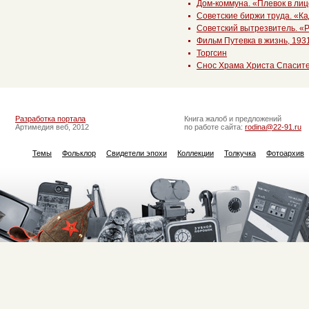
Дом-коммуна. «Плевок в ли
Советские биржи труда. «К
Советский вытрезвитель. «
Фильм Путевка в жизнь, 193
Торгсин
Снос Храма Христа Спасит
Разработка портала
Книга жалоб и предложений
Артимедия веб, 2012
по работе сайта:
rodina@22-91.ru
Темы
Фольклор
Свидетели эпохи
Коллекции
Толкучка
Фотоархив