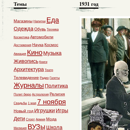
Темы
1931 год
Еда
Магазины
Напитки
Одежда
Обувь
Техника
Автомобили
Косметика
Наука
Космос
Достижения
Кино
Музыка
Авиация
Живопись
Книги
Архитектура
Театр
Телевидение
Радио
Газеты
Журналы
Политика
Религия
Полит бюро
Астрология
7 ноября
Свадьбы
1 мая
Игрушки
Игры
Новый год
Дети
Мода
Спорт
Армия
ВУЗы
Школа
Милиция