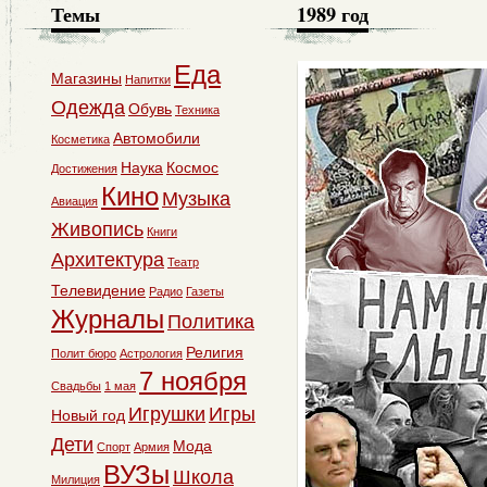
Темы
1989 год
Еда
Магазины
Напитки
Одежда
Обувь
Техника
Автомобили
Косметика
Наука
Космос
Достижения
Кино
Музыка
Авиация
Живопись
Книги
Архитектура
Театр
Телевидение
Радио
Газеты
Журналы
Политика
Религия
Полит бюро
Астрология
7 ноября
Свадьбы
1 мая
Игрушки
Игры
Новый год
Дети
Мода
Спорт
Армия
ВУЗы
Школа
Милиция