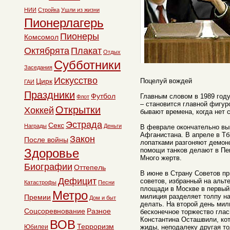
НИИ
Стройка
Ушли из жизни
Пионерлагерь
Пионеры
Комсомол
Октябрята
Плакат
Отдых
Субботники
Заседания
Искусство
Цирк
Поцелуй вождей
ГАИ
Праздники
Футбол
Главным словом в 1989 год
Флот
– становится главной фигур
Открытки
Хоккей
бывают времена, когда нет 
Эстрада
Секс
Награды
Деньги
В феврале окончательно выв
Афганистана. В апреле в Т
Закон
После войны
лопатками разгоняют демонс
Здоровье
помощи танков делают в Пе
Много жертв.
Биографии
Оттепель
В июне в Страну Советов пр
Дефицит
советов, избранный на альт
Катастрофы
Песни
площади в Москве в первый 
Метро
милиция разделяет толпу на 
Премии
Дом и быт
делать. На второй день мил
Соцсоревнование
Разное
бесконечное торжество глас
Константина Осташвили, кот
ВОВ
Терроризм
Юбилеи
жиды, неподалеку другая т