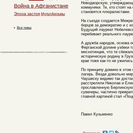
Новодворскую, утверждающу
Война в Афганистане
коммуняки. Те, кто стоят на
становятся плюралистами.
Эпоха застоя
Мультфильмы
На съезде создается Межре
борцов за демократию и с 
Все темы
Будущий лауреат Нобелевск
перебивает реального лауре
А дружба народов, основа о
Ферганской долине узбеки т
месхетинцев, что те сбежал
историческую родину в Груз
крае тоже как-то не ужилис
По принципу домино в этом
лагерь. Везде довольно мир
Чаушеску видимо так достал
расстреляли Николае и Елен
прославленную Берлинскую 
сувениры, частично преврат
главной картиной стал «Поц
Павел Кузьменко
Поделиться