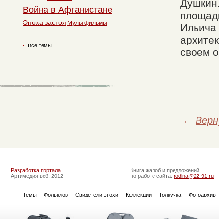
Душкин.
Война в Афганистане
площад
Эпоха застоя
Мультфильмы
Ильича 
архитек
Все темы
своем о
←
Верн
Разработка портала
Книга жалоб и предложений
Артимедия веб, 2012
по работе сайта:
rodina@22-91.ru
Темы
Фольклор
Свидетели эпохи
Коллекции
Толкучка
Фотоархив