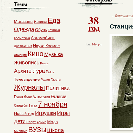
Темы
38
←
Вернутся к
Еда
Магазины
Напитки
год
Станци
Одежда
Обувь
Техника
Автомобили
Косметика
Тэг:
Метро
Наука
Космос
Достижения
Кино
Музыка
Авиация
Живопись
Книги
Архитектура
Театр
Телевидение
Радио
Газеты
Журналы
Политика
Религия
Полит бюро
Астрология
7 ноября
Свадьбы
1 мая
Игрушки
Игры
Новый год
Дети
Мода
Спорт
Армия
ВУЗы
Школа
Милиция