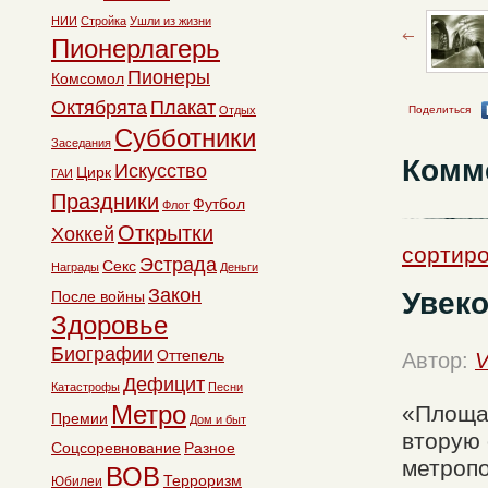
НИИ
Стройка
Ушли из жизни
Пионерлагерь
Пионеры
Комсомол
Октябрята
Плакат
Отдых
Поделиться
Субботники
Заседания
Комм
Искусство
Цирк
ГАИ
Праздники
Футбол
Флот
Открытки
Хоккей
сортиро
Эстрада
Секс
Награды
Деньги
Закон
Увек
После войны
Здоровье
Биографии
Оттепель
Автор:
V
Дефицит
Катастрофы
Песни
Метро
«Площад
Премии
Дом и быт
вторую 
Соцсоревнование
Разное
метропо
ВОВ
Терроризм
Юбилеи