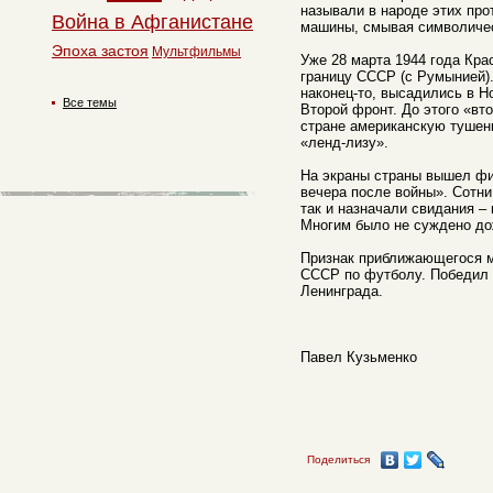
называли в народе этих про
Война в Афганистане
машины, смывая символичес
Эпоха застоя
Мультфильмы
Уже 28 марта 1944 года Кр
границу СССР (с Румынией).
наконец-то, высадились в 
Все темы
Второй фронт. До этого «в
стране американскую тушен
«ленд-лизу».
На экраны страны вышел фи
вечера после войны». Сотн
так и назначали свидания – 
Многим было не суждено до
Признак приближающегося м
СССР по футболу. Победил 
Ленинграда.
Павел Кузьменко
Поделиться