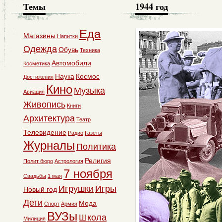
Темы
1944 год
Еда
Магазины
Напитки
Одежда
Обувь
Техника
Автомобили
Косметика
Наука
Космос
Достижения
Кино
Музыка
Авиация
Живопись
Книги
Архитектура
Театр
Телевидение
Радио
Газеты
Журналы
Политика
Религия
Полит бюро
Астрология
7 ноября
Свадьбы
1 мая
Игрушки
Игры
Новый год
Дети
Мода
Спорт
Армия
ВУЗы
Школа
Милиция