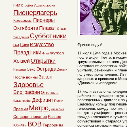
НИИ
Стройка
Ушли из жизни
Пионерлагерь
Пионеры
Комсомол
Октябрята
Плакат
Отдых
Субботники
Заседания
Искусство
Цирк
Фрицев ведут!
ГАИ
Праздники
Футбол
17 июля 1944 года в Москве
Флот
после акция. Нечто, в иск
Открытки
Хоккей
триумфальные шествия Древ
наступления советских войс
Эстрада
Секс
Награды
Деньги
убитыми, раненными и плен
полумиллиона человек. Из 
Закон
После войны
здоровых и привезли в Моск
Здоровье
«Динамо» и ипподроме.
Биографии
17 июля выпало на понедель
Оттепель
рабочих и служащих отпуст
Дефицит
побежденных» двигался по у
Катастрофы
Песни
Садовому кольцу под пешим
Метро
генералов, между прочим, п
Премии
Дом и быт
солдат в униформе, грязных
Соцсоревнование
Разное
граждан плевался в губител
сочувствовал и старался уг
ВОВ
Терроризм
Юбилеи
основном смотрели молча. 