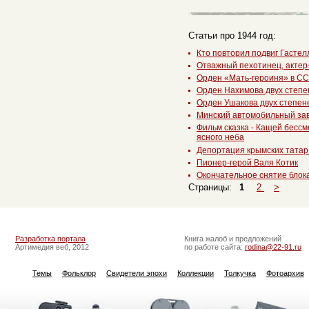
Статьи про 1944 год:
Кто повторил подвиг Гастел
Отважный пехотинец, актер
Орден «Мать-героиня» в С
Орден Нахимова двух степе
Орден Ушакова двух степен
Минский автомобильный за
Фильм сказка - Кащей бессм
ясного неба
Депортация крымских татар
Пионер-герой Валя Котик
Окончательное снятие блок
Страницы:
1
2
>
Разработка портала
Книга жалоб и предложений
Артимедия веб, 2012
по работе сайта:
rodina@22-91.ru
Темы
Фольклор
Свидетели эпохи
Коллекции
Толкучка
Фотоархив