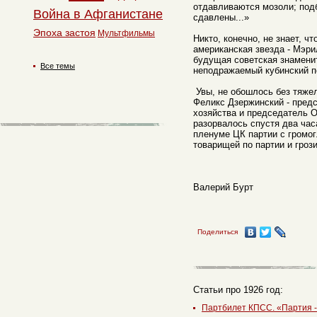
отдавливаются мозоли; подб
Война в Афганистане
сдавлены...»
Эпоха застоя
Мультфильмы
Никто, конечно, не знает, ч
американская звезда - Мэр
будущая советская знаменит
Все темы
неподражаемый кубинский п
Увы, не обошлось без тяжел
Феликс Дзержинский - пред
хозяйства и председатель 
разорвалось спустя два часа
пленуме ЦК партии с громог
товарищей по партии и грози
Валерий Бурт
Поделиться
Статьи про 1926 год:
Партбилет КПСС. «Партия - 