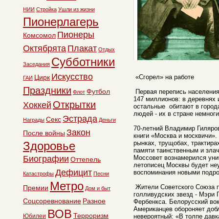
НИИ
Стройка
Ушли из жизни
Пионерлагерь
Пионеры
Комсомол
Октябрята
Плакат
Отдых
Субботники
Заседания
Искусство
Цирк
«Сгорел» на работе
ГАИ
Праздники
Футбол
Первая перепись населения
Флот
147 миллионов: в деревнях 
Открытки
Хоккей
остальные обитают в город
людей - их в стране немног
Эстрада
Секс
Награды
Деньги
70-летний Владимир Гиляро
Закон
После войны
книги «Москва и москвичи». 
Здоровье
рынках, трущобах, трактира
памяти таинственным и зла
Биографии
Моссовет вознамерился унич
Оттепель
летописец Москвы будет не
Дефицит
воспоминания новыми подро
Катастрофы
Песни
Метро
Жители Советского Союза п
Премии
Дом и быт
голливудских звезд - Мэри
Соцсоревнование
Разное
Фербенкса. Белорусский во
Американцев обороняет доб
ВОВ
Терроризм
Юбилеи
невероятный: «В толпе давк