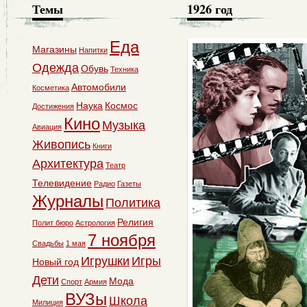
Темы
1926 год
Еда
Магазины
Напитки
Одежда
Обувь
Техника
Автомобили
Косметика
Наука
Космос
Достижения
Кино
Музыка
Авиация
Живопись
Книги
Архитектура
Театр
Телевидение
Радио
Газеты
Журналы
Политика
Религия
Полит бюро
Астрология
7 ноября
Свадьбы
1 мая
Игрушки
Игры
Новый год
Дети
Мода
Спорт
Армия
ВУЗы
Школа
Милиция