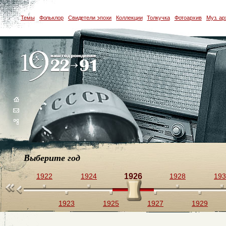
Темы
Фольклор
Свидетели эпохи
Коллекции
Толкучка
Фотоархив
Муз. ар
Выберите год
1922
1924
1926
1928
193
1923
1925
1927
1929