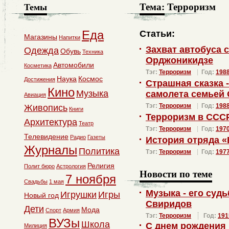
Тема:
Терроризм
Темы
Еда
Статьи:
Магазины
Напитки
Захват автобуса 
Одежда
Обувь
Техника
Орджоникидзе
Автомобили
Косметика
Тэг:
Терроризм
Год:
198
Наука
Космос
Достижения
Страшная сказка 
Кино
Музыка
самолета семьей
Авиация
Тэг:
Терроризм
Год:
198
Живопись
Книги
Терроризм в ССС
Архитектура
Театр
Тэг:
Терроризм
Год:
197
Телевидение
Радио
Газеты
История отряда «
Журналы
Политика
Тэг:
Терроризм
Год:
197
Религия
Полит бюро
Астрология
Новости по теме
7 ноября
Свадьбы
1 мая
Музыка - его суд
Игрушки
Игры
Новый год
Свиридов
Дети
Мода
Спорт
Армия
Тэг:
Терроризм
Год:
191
ВУЗы
Школа
С днем рождения
Милиция