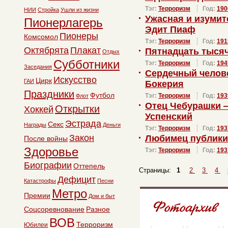
Тэг:
Терроризм
Год:
190
НИИ
Стройка
Ушли из жизни
Ужасная и изуми
Пионерлагерь
Эдит Пиаф
Пионеры
Комсомол
Тэг:
Терроризм
Год:
191
Октябрята
Плакат
Пятнадцать тысяч
Отдых
Субботники
Тэг:
Терроризм
Год:
194
Заседания
Сердечный челов
Искусство
Цирк
ГАИ
Бокерия
Праздники
Футбол
Тэг:
Терроризм
Год:
193
Флот
Отец Чебурашки 
Открытки
Хоккей
Успенский
Эстрада
Секс
Награды
Деньги
Тэг:
Терроризм
Год:
193
Закон
Любимец публики
После войны
Здоровье
Тэг:
Терроризм
Год:
193
Биографии
Оттепель
Страницы:
1
2
3
4
Дефицит
Катастрофы
Песни
Метро
Премии
Дом и быт
Соцсоревнование
Разное
ВОВ
Терроризм
Юбилеи