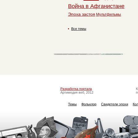
Война в Афганистане
Эпоха застоя
Мультфильмы
Все темы
Разработка портала
К
Артимедия веб, 2012
п
Темы
Фольклор
Свидетели эпохи
Ко