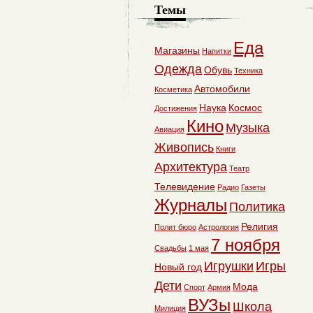
Темы
Еда
Магазины
Напитки
Одежда
Обувь
Техника
Автомобили
Косметика
Наука
Космос
Достижения
Кино
Музыка
Авиация
Живопись
Книги
Архитектура
Театр
Телевидение
Радио
Газеты
Журналы
Политика
Религия
Полит бюро
Астрология
7 ноября
Свадьбы
1 мая
Игрушки
Игры
Новый год
Дети
Мода
Спорт
Армия
ВУЗы
Школа
Милиция