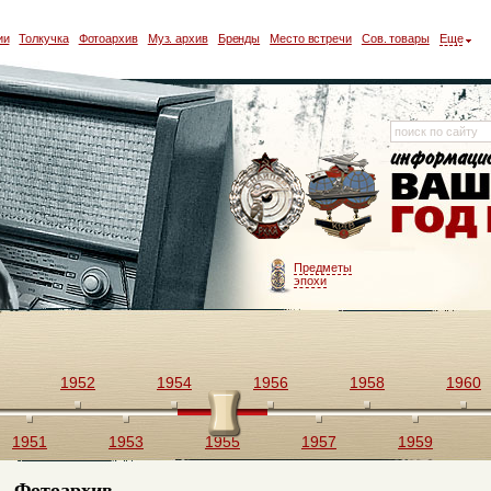
ии
Толкучка
Фотоархив
Муз. архив
Бренды
Место встречи
Сов. товары
Еще
Предметы
эпохи
1952
1954
1956
1958
1960
1951
1953
1955
1957
1959
Фотоархив