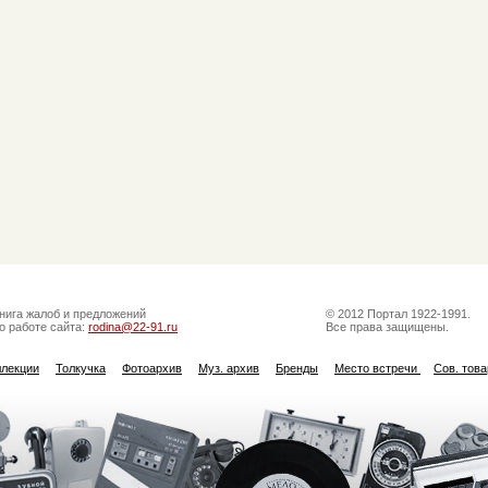
нига жалоб и предложений
© 2012 Портал 1922-1991.
о работе сайта:
rodina@22-91.ru
Все права защищены.
ллекции
Толкучка
Фотоархив
Муз. архив
Бренды
Место встречи
Сов. тов