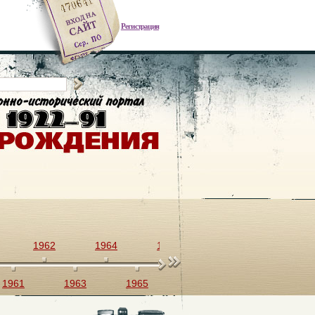
Регистрация
1962
1964
1966
1968
1970
1961
1963
1965
1967
1969