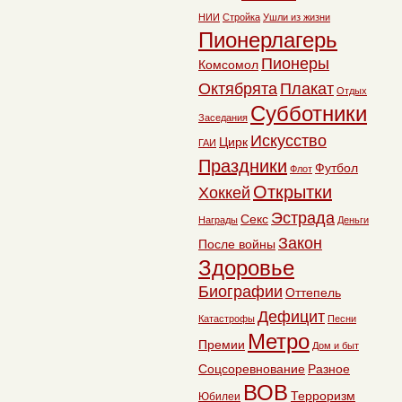
НИИ
Стройка
Ушли из жизни
Пионерлагерь
Пионеры
Комсомол
Октябрята
Плакат
Отдых
Субботники
Заседания
Искусство
Цирк
ГАИ
Праздники
Футбол
Флот
Открытки
Хоккей
Эстрада
Секс
Награды
Деньги
Закон
После войны
Здоровье
Биографии
Оттепель
Дефицит
Катастрофы
Песни
Метро
Премии
Дом и быт
Соцсоревнование
Разное
ВОВ
Терроризм
Юбилеи