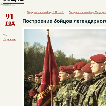
91
←
Вернутся к альбому 1991 год
←
Вернутся к альбому Террори
год
Построение бойцов легендарног
Тэг:
Терроризм