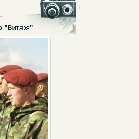
зм
о "Витязя"