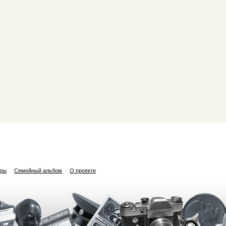
ары
Семейный альбом
О проекте