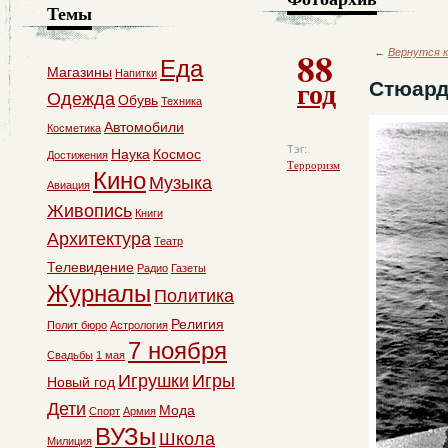
Темы
88
←
Вернутся к
Еда
Магазины
Напитки
год
Стюард
Одежда
Обувь
Техника
Автомобили
Косметика
Тэг:
Наука
Космос
Достижения
Терроризм
Кино
Музыка
Авиация
Живопись
Книги
Архитектура
Театр
Телевидение
Радио
Газеты
Журналы
Политика
Религия
Полит бюро
Астрология
7 ноября
Свадьбы
1 мая
Игрушки
Игры
Новый год
Дети
Мода
Спорт
Армия
ВУЗы
Школа
Милиция