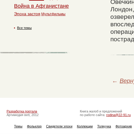
Овечкин
Война в Афганистане
Лондон,
Эпоха застоя
Мультфильмы
озверел
впослед
Все темы
операци
пострад
←
Верн
Разработка портала
Книга жалоб и предложений
Артимедия веб, 2012
по работе сайта:
rodina@22-91.ru
Темы
Фольклор
Свидетели эпохи
Коллекции
Толкучка
Фотоархив