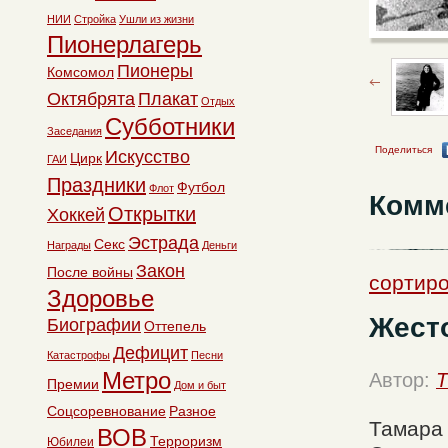
НИИ
Стройка
Ушли из жизни
Пионерлагерь
Пионеры
Комсомол
Октябрята
Плакат
Отдых
Субботники
Заседания
Поделиться
Искусство
Цирк
ГАИ
Праздники
Футбол
Флот
Комм
Открытки
Хоккей
Эстрада
Секс
Награды
Деньги
Закон
После войны
сортиро
Здоровье
Жесто
Биографии
Оттепель
Дефицит
Катастрофы
Песни
Метро
Автор:
T
Премии
Дом и быт
Соцсоревнование
Разное
Тамара 
ВОВ
Терроризм
Юбилеи