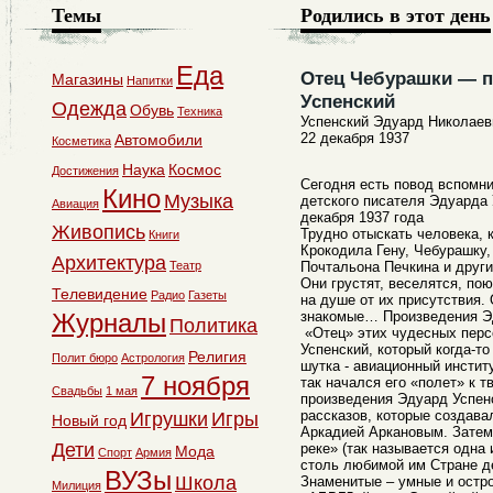
Темы
Родились в этот день
Еда
Отец Чебурашки — п
Магазины
Напитки
Успенский
Одежда
Обувь
Техника
Успенский Эдуард Николаев
22 декабря 1937
Автомобили
Косметика
Наука
Космос
Достижения
Сегодня есть повод вспомн
Кино
Музыка
детского писателя Эдуарда 
Авиация
декабря 1937 года
Живопись
Трудно отыскать человека, 
Книги
Крокодила Гену, Чебурашку
Архитектура
Театр
Почтальона Печкина и друг
Они грустят, веселятся, пою
Телевидение
Радио
Газеты
на душе от их присутствия.
Журналы
знакомые… Произведения Эд
Политика
«Отец» этих чудесных перс
Успенский, который когда-то 
Религия
Полит бюро
Астрология
шутка - авиационный инстит
7 ноября
так начался его «полет» к 
Свадьбы
1 мая
произведения Эдуард Успен
рассказов, которые создава
Игрушки
Игры
Новый год
Аркадией Аркановым. Затем
Дети
реке» (так называется одна и
Мода
Спорт
Армия
столь любимой им Стране д
ВУЗы
Школа
Знаменитые – умные и остр
Милиция