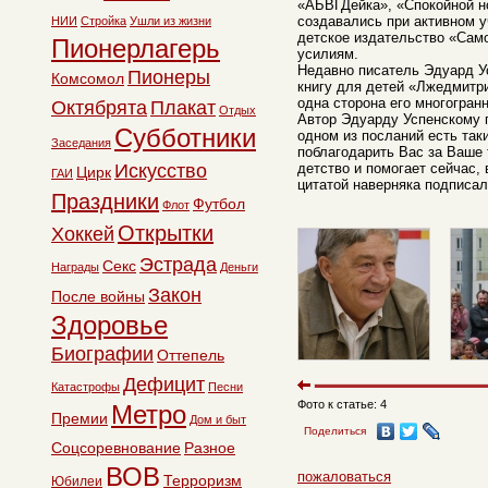
«АБВГДейка», «Спокойной н
создавались при активном 
НИИ
Стройка
Ушли из жизни
детское издательство «Само
Пионерлагерь
усилиям.
Недавно писатель Эдуард У
Пионеры
Комсомол
книгу для детей «Лжедмитр
одна сторона его многогранн
Октябрята
Плакат
Отдых
Автор Эдуарду Успенскому 
Субботники
одном из посланий есть так
Заседания
поблагодарить Вас за Ваше
Искусство
детство и помогает сейчас, 
Цирк
ГАИ
цитатой наверняка подписа
Праздники
Футбол
Флот
Открытки
Хоккей
Эстрада
Секс
Награды
Деньги
Закон
После войны
Здоровье
Биографии
Оттепель
Дефицит
Катастрофы
Песни
Фото к статье: 4
Метро
Премии
Дом и быт
Поделиться
Соцсоревнование
Разное
ВОВ
пожаловаться
Терроризм
Юбилеи