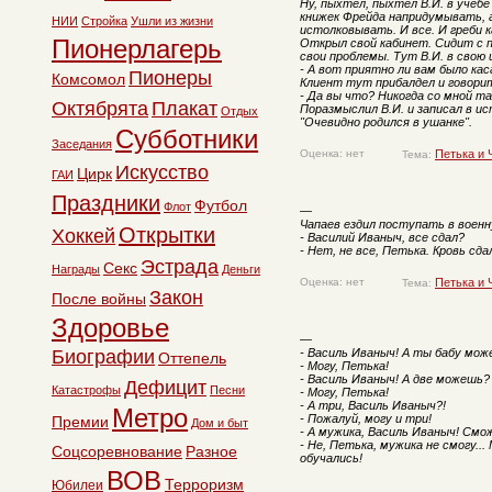
Ну, пыхтел, пыхтел В.И. в учебе
книжек Фрейда напридумывать, 
НИИ
Стройка
Ушли из жизни
истолковывать. И все. И греби 
Пионерлагерь
Открыл свой кабинет. Сидит с 
свои проблемы. Тут В.И. в свою
- А вот приятно ли вам было ка
Пионеры
Комсомол
Клиент тут прибалдел и говори
- Да вы что? Никогда со мной та
Октябрята
Плакат
Поразмыслил В.И. и записал в ис
Отдых
"Очевидно родился в ушанке".
Субботники
Заседания
Оценка: нет
Петька и 
Тема:
Искусство
Цирк
ГАИ
Праздники
Футбол
Флот
—
Чапаев ездил поступать в военн
Открытки
Хоккей
- Василий Иваныч, все сдал?
- Нет, не все, Петька. Кровь сда
Эстрада
Секс
Награды
Деньги
Оценка: нет
Петька и 
Тема:
Закон
После войны
Здоровье
—
Биографии
- Василь Иваныч! А ты бабу мо
Оттепель
- Могу, Петька!
- Василь Иваныч! А две можешь?
Дефицит
Катастрофы
Песни
- Могу, Петька!
- А три, Василь Иваныч?!
Метро
- Пожалуй, могу и три!
Премии
Дом и быт
- А мужика, Василь Иваныч! См
- Не, Петька, мужика не смогу..
Соцсоревнование
Разное
обучались!
ВОВ
Терроризм
Юбилеи