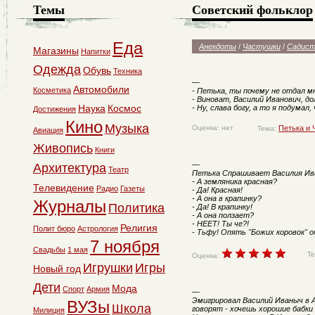
Темы
Советский фольклор
Еда
Анекдоты
/
Частушки
/
Садист
Магазины
Напитки
Одежда
Обувь
Техника
—
Автомобили
Косметика
- Петька, ты почему не отдал м
- Виноват, Василий Иванович, до
Наука
Космос
- Ну, слава богу, а то я подумал
Достижения
Кино
Музыка
Оценка: нет
Петька и 
Тема:
Авиация
Живопись
Книги
—
Архитектура
Театр
Петька Спрашивает Василия Ив
- А земляника красная?
Телевидение
Радио
Газеты
- Да! Красная!
- А она в крапинку?
Журналы
Политика
- Да! В крапинку!
- А она ползает?
- НЕЕТ! Ты че?!
Религия
Полит бюро
Астрология
- Тьфу! Опять "Божих коровок" о
7 ноября
Свадьбы
1 мая
Т
Оценка:
Игрушки
Игры
Новый год
Дети
Мода
Спорт
Армия
—
Эмигрировал Василий Иваныч в 
ВУЗы
Школа
говорят - хочешь хорошие бабки
Милиция