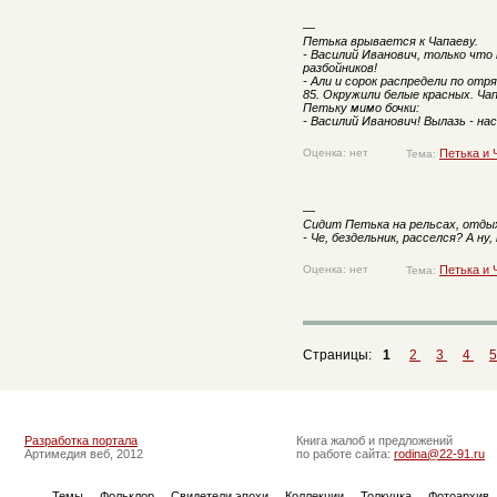
—
Петька врывается к Чапаеву.
- Василий Иванович, только что
разбойников!
- Али и сорок распредели по отряд
85. Окружили белые красных. Чап
Петьку мимо бочки:
- Василий Иванович! Вылазь - нас
Оценка: нет
Петька и 
Тема:
—
Сидит Петька на рельсах, отды
- Че, бездельник, расселся? А ну
Оценка: нет
Петька и 
Тема:
Страницы:
1
2
3
4
Разработка портала
Книга жалоб и предложений
Артимедия веб, 2012
по работе сайта:
rodina@22-91.ru
Темы
Фольклор
Свидетели эпохи
Коллекции
Толкучка
Фотоархив