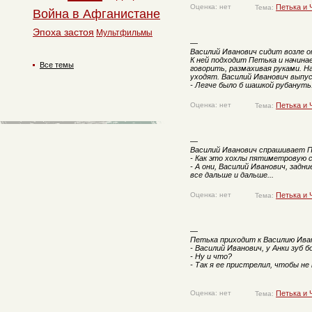
Оценка: нет
Петька и 
Тема:
Война в Афганистане
Эпоха застоя
Мультфильмы
—
Василий Иванович сидит возле ок
К ней подходит Петька и начина
Все темы
говорить, размахивая руками. На
уходят. Василий Иванович выпус
- Легче было б шашкой рубануть
Оценка: нет
Петька и 
Тема:
—
Василий Иванович спрашивает П
- Как это хохлы пятиметровую
- А они, Василий Иванович, зад
все дальше и дальше...
Оценка: нет
Петька и 
Тема:
—
Петька приходит к Василию Иван
- Василий Иванович, у Анки зуб б
- Ну и что?
- Так я ее пристрелил, чтобы не
Оценка: нет
Петька и 
Тема: