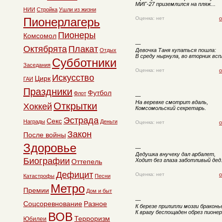
МИГ-27 приземлился на пляж...
НИИ
Стройка
Ушли из жизни
Пионерлагерь
Оценка: нет
о
Пионеры
Комсомол
—
Октябрята
Плакат
Отдых
Девочка Таня купаться пошла:
В среду нырнула, во вторник всп
Субботники
Заседания
Оценка: нет
о
Искусство
Цирк
ГАИ
Праздники
Футбол
Флот
—
На веревке смотрит вдаль,
Открытки
Хоккей
Комсомольский секретарь.
Эстрада
Секс
Награды
Деньги
Оценка: нет
о
Закон
После войны
Здоровье
—
Дедушка внучеку дал арбалет,
Биографии
Ходит без глаза заботливый дед
Оттепель
Дефицит
Оценка: нет
о
Катастрофы
Песни
Метро
Премии
Дом и быт
—
Соцсоревнование
Разное
К березе прилипли мозги браконь
К врагу беспощаден обрез пионер
ВОВ
Терроризм
Юбилеи