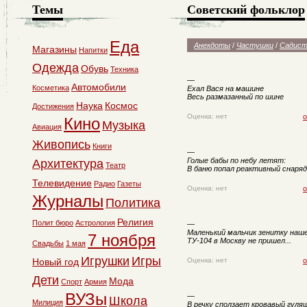
Темы
Советский фольклор
Еда
Анекдоты
/
Частушки
/
Садист
Магазины
Напитки
Одежда
Обувь
Техника
—
Автомобили
Косметика
Ехал Вася на машине
Весь размазанный по шине
Наука
Космос
Достижения
Оценка: нет
о
Кино
Музыка
Авиация
Живопись
Книги
—
Голые бабы по небу летят:
Архитектура
Театр
В баню попал реактивный снаряд
Телевидение
Радио
Газеты
Оценка: нет
о
Журналы
Политика
Религия
Полит бюро
Астрология
—
Маленький мальчик зенитку наше
7 ноября
ТУ-104 в Москву не пришел...
Свадьбы
1 мая
Игрушки
Игры
Новый год
Оценка: нет
о
Дети
Мода
Спорт
Армия
ВУЗы
—
Школа
Милиция
В речку сползает кровавый гуляш