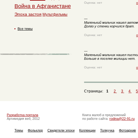
Оценка: нет
о
Война в Афганистане
Эпоха застоя
Мультфильмы
—
Маленький мальчик нашел автом
Долго у стенки корчился брат.
Все темы
Оценка: нет
о
—
Маленький мальчик нашел писто
Больше в поселке милиции нет.
Оценка: нет
о
Страницы:
1
2
3
4
Разработка портала
Книга жалоб и предложений
Артимедия веб, 2012
по работе сайта:
rodina@22-91.ru
Темы
Фольклор
Свидетели эпохи
Коллекции
Толкучка
Фотоархив