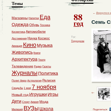
Темы
88
←
Вернутся к
Еда
Магазины
Напитки
год
Cемь С
Одежда
Обувь
Техника
Автомобили
Косметика
Тэг:
Наука
Космос
Достижения
Терроризм
Кино
Музыка
Авиация
Живопись
Книги
Архитектура
Театр
Телевидение
Радио
Газеты
Журналы
Политика
Религия
Полит бюро
Астрология
7 ноября
Свадьбы
1 мая
Игрушки
Игры
Новый год
Дети
Мода
Спорт
Армия
ВУЗы
Школа
Милиция
Поделиться