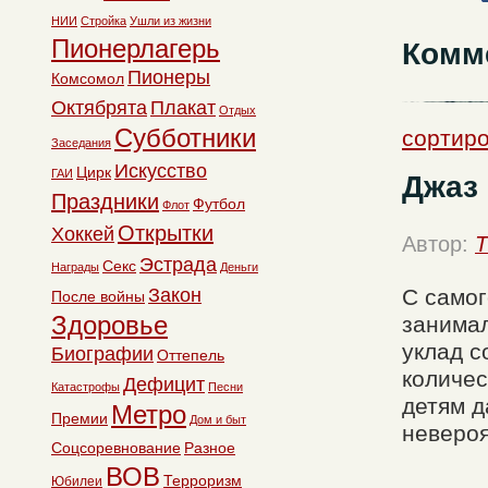
НИИ
Стройка
Ушли из жизни
Пионерлагерь
Комм
Пионеры
Комсомол
Октябрята
Плакат
Отдых
Субботники
сортиро
Заседания
Искусство
Цирк
ГАИ
Джаз 
Праздники
Футбол
Флот
Открытки
Хоккей
Автор:
T
Эстрада
Секс
Награды
Деньги
Закон
С самог
После войны
Здоровье
занимал
уклад с
Биографии
Оттепель
количес
Дефицит
Катастрофы
Песни
детям д
Метро
Премии
Дом и быт
невероя
Соцсоревнование
Разное
ВОВ
Терроризм
Юбилеи