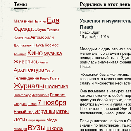
Темы
Родились в этот день
Еда
Ужасная и изумител
Магазины
Напитки
Пиаф
Одежда
Обувь
Техника
Пиаф Эдит
19 декабря 1915
Автомобили
Косметика
Наука
Космос
Достижения
Молодым людям это имя вря
Кино
Музыка
меломаны со стажем прекра
Авиация
неподражаемый голос Эдит 
Живопись
родилась знаменитая франц
Книги
Пиаф.
Архитектура
Театр
«Ужасной была моя жизнь, и
Телевидение
Радио
Газеты
говорила эта маленькая же
славу и множество несчасти
Журналы
Политика
Она побывала в четырех ав
Религия
Полит бюро
Астрология
хотела покончить собой, пе
приступа белой горячки, се
7 ноября
Свадьбы
1 мая
десятки мужчин и ушла из ж
Проститься с певицей Эдит
Игрушки
Игры
Новый год
поклонников, было целое м
Дети
Мода
Спорт
Армия
Певица никогда не была в С
знали - по пластинкам, тайк
ВУЗы
Школа
Милиция
по концертам, которые тран