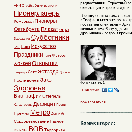
радиостанции. Страстный г
НИИ
Стройка
Ушли из жизни
сквозь шум и треск «глушил
Пионерлагерь
В семидесятых годах совет
«Пиаф», в московском теат
Пионеры
Комсомол
поставлен спектакль «Эдит
Октябрята
Плакат
жизнь» и «На балу удачи».
Отдых
Дробышева - остро и прони
Субботники
Заседания
Искусство
Цирк
ГАИ
Праздники
Футбол
Флот
Открытки
Хоккей
Эстрада
Секс
Награды
Деньги
Закон
После войны
Фото к статье: 1
Здоровье
Поделиться
Биографии
Оттепель
пожаловаться
Дефицит
Катастрофы
Песни
Метро
Премии
Дом и быт
Соцсоревнование
Разное
Комментарии:
ВОВ
Терроризм
Юбилеи