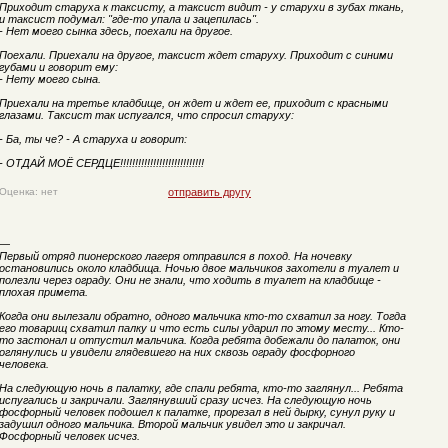
Приходит старуха к таксисту, а таксист видит - у старухи в зубах ткань,
и таксист подумал: "где-то упала и зацепилась".
- Нет моего сынка здесь, поехали на другое.
Поехали. Приехали на другое, таксист ждет старуху. Приходит с синими
губами и говорит ему:
- Нету моего сына.
Приехали на третье кладбище, он ждет и ждет ее, приходит с красными
глазами. Таксист так испугался, что спросил старуху:
- Ба, ты че? - А старуха и говорит:
- ОТДАЙ МОЁ СЕРДЦЕ!!!!!!!!!!!!!!!!!!!!!!!!!!!!
Оценка: нет
отправить другу
—
Первый отряд пионерского лагеря отправился в поход. На ночевку
остановились около кладбища. Ночью двое мальчиков захотели в туалет и
полезли через ограду. Они не знали, что ходить в туалет на кладбище -
плохая примета.
Когда они вылезали обратно, одного мальчика кто-то схватил за ногу. Тогда
его товарищ схватил палку и что есть силы ударил по этому месту... Кто-
то застонал и отпустил мальчика. Когда ребята добежали до палаток, они
оглянулись и увидели глядевшего на них сквозь ограду фосфорного
человека.
На следующую ночь в палатку, где спали ребята, кто-то заглянул... Ребята
испугались и закричали. Заглянувший сразу исчез. На следующую ночь
фосфорный человек подошел к палатке, прорезал в ней дырку, сунул руку и
задушил одного мальчика. Второй мальчик увидел это и закричал.
Фосфорный человек исчез.