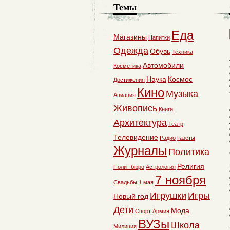
Темы
Еда
Магазины
Напитки
Одежда
Обувь
Техника
Автомобили
Косметика
Наука
Космос
Достижения
Кино
Музыка
Авиация
Живопись
Книги
Архитектура
Театр
Телевидение
Радио
Газеты
Журналы
Политика
Религия
Полит бюро
Астрология
7 ноября
Свадьбы
1 мая
Игрушки
Игры
Новый год
Дети
Мода
Спорт
Армия
ВУЗы
Школа
Милиция