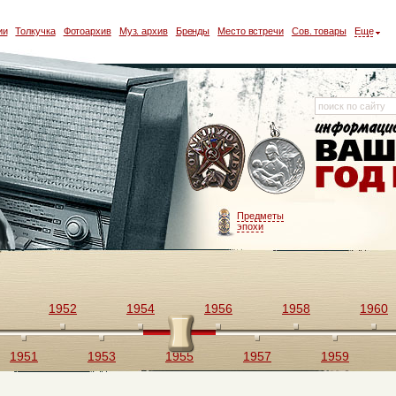
ии
Толкучка
Фотоархив
Муз. архив
Бренды
Место встречи
Сов. товары
Еще
Предметы
эпохи
1952
1954
1956
1958
1960
1951
1953
1955
1957
1959