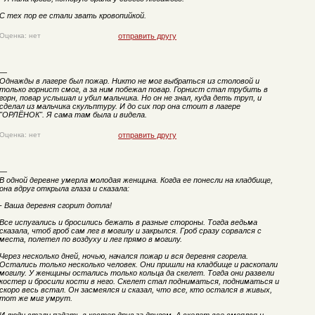
С тех пор ее стали звать кровопийкой.
Оценка: нет
отправить другу
—
Однажды в лагере был пожар. Никто не мог выбраться из столовой и
только горнист смог, а за ним побежал повар. Горнист стал трубить в
горн, повар услышал и убил мальчика. Но он не знал, куда деть труп, и
сделал из мальчика скульптуру. И до сих пор она стоит в лагере
"ОРЛЁНОК". Я сама там была и видела.
Оценка: нет
отправить другу
—
В одной деревне умерла молодая женщина. Когда ее понесли на кладбище,
она вдруг открыла глаза и сказала:
- Ваша деревня сгорит дотла!
Все испугались и бросились бежать в разные стороны. Тогда ведьма
сказала, чтоб гроб сам лег в могилу и закрылся. Гроб сразу сорвался с
места, полетел по воздуху и лег прямо в могилу.
Через несколько дней, ночью, начался пожар и вся деревня сгорела.
Остались только несколько человек. Они пришли на кладбище и раскопали
могилу. У женщины остались только кольца да скелет. Тогда они развели
костер и бросили кости в него. Скелет стал подниматься, подниматься и
скоро весь встал. Он засмеялся и сказал, что все, кто остался в живых,
тот же миг умрут.