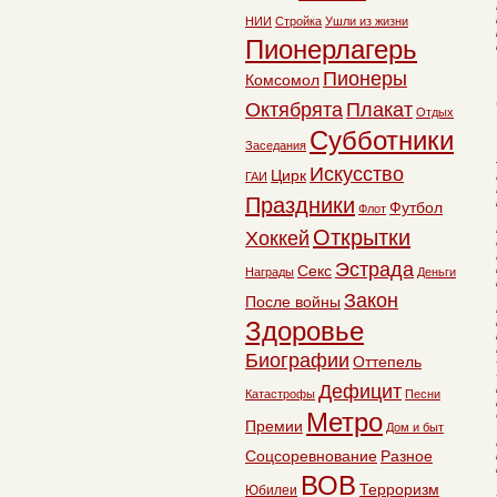
НИИ
Стройка
Ушли из жизни
Пионерлагерь
Пионеры
Комсомол
Октябрята
Плакат
Отдых
Субботники
Заседания
Искусство
Цирк
ГАИ
Праздники
Футбол
Флот
Открытки
Хоккей
Эстрада
Секс
Награды
Деньги
Закон
После войны
Здоровье
Биографии
Оттепель
Дефицит
Катастрофы
Песни
Метро
Премии
Дом и быт
Соцсоревнование
Разное
ВОВ
Терроризм
Юбилеи