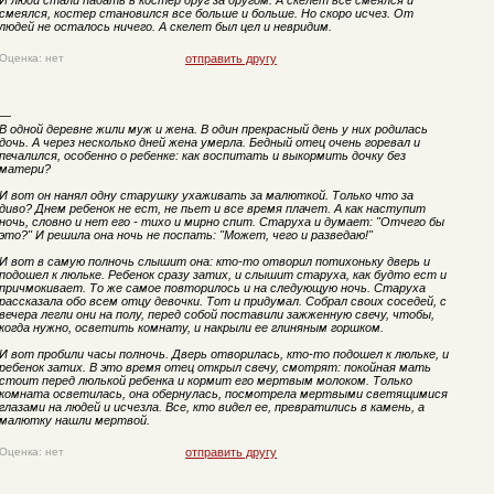
И люди стали падать в костер друг за другом. А скелет все смеялся и
смеялся, костер становился все больше и больше. Но скоро исчез. От
людей не осталось ничего. А скелет был цел и невридим.
Оценка: нет
отправить другу
—
В одной деревне жили муж и жена. В один прекрасный день у них родилась
дочь. А через несколько дней жена умерла. Бедный отец очень горевал и
печалился, особенно о ребенке: как воспитать и выкормить дочку без
матери?
И вот он нанял одну старушку ухаживать за малюткой. Только что за
диво? Днем ребенок не ест, не пьет и все время плачет. А как наступит
ночь, словно и нет его - тихо и мирно спит. Старуха и думает: "Отчего бы
это?" И решила она ночь не поспать: "Может, чего и разведаю!"
И вот в самую полночь слышит она: кто-то отворил потихоньку дверь и
подошел к люльке. Ребенок сразу затих, и слышит старуха, как будто ест и
причмокивает. То же самое повторилось и на следующую ночь. Старуха
рассказала обо всем отцу девочки. Тот и придумал. Собрал своих соседей, с
вечера легли они на полу, перед собой поставили зажженную свечу, чтобы,
когда нужно, осветить комнату, и накрыли ее глиняным горшком.
И вот пробили часы полночь. Дверь отворилась, кто-то подошел к люльке, и
ребенок затих. В это время отец открыл свечу, смотрят: покойная мать
стоит перед люлькой ребенка и кормит его мертвым молоком. Только
комната осветилась, она обернулась, посмотрела мертвыми светящимися
глазами на людей и исчезла. Все, кто видел ее, превратились в камень, а
малютку нашли мертвой.
Оценка: нет
отправить другу