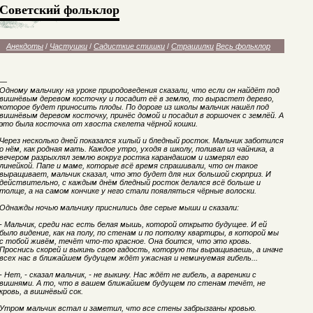
Советский фольклор
Анекдоты
/
Частушки
/
Садисткие стишки
/
Страшилки
Весь фольклор
—
Одному мальчику на уроке природоведения сказали, что если он найдёт под
вишнёвым деревом косточку и посадит её в землю, то вырастет дерево,
которое будет приносить плоды. По дороге из школы мальчик нашёл под
вишнёвым деревом косточку, принёс домой и посадил в горшочек с землёй. А
это была косточка от хвоста скелета чёрной кошки.
Через несколько дней показался хилый и бледный росток. Мальчик заботился
о нём, как родная мать. Каждое утро, уходя в школу, поливал из чайника, а
вечером разрыхлял землю вокруг ростка карандашом и измерял его
линейкой. Папе и маме, которые всё время спрашивали, что он такое
выращивает, мальчик сказал, что это будет для них большой сюрприз. И
действительно, с каждым днём бледный росток делался всё больше и
толще, а на самом кончике у него стали появляться чёрные волоски.
Однажды ночью мальчику приснились две серые мыши и сказали:
- Мальчик, среди нас есть белая мышь, которой открыто будущее. И ей
было видение, как на полу, по стенам и по потолку квартиры, в которой мы
с тобой живём, течёт что-то красное. Она боится, что это кровь.
Проснись скорей и выкинь свою гадость, которую ты выращиваешь, а иначе
всех нас в ближайшем будущем ждёт ужасная и неминуемая гибель...
- Нет, - сказал мальчик, - не выкину. Нас ждёт не гибель, а вареники с
вишнями. А то, что в вашем ближайшем будущем по стенам течёт, не
кровь, а вишнёвый сок.
Утром мальчик встал и заметил, что все стены забрызганы кровью.