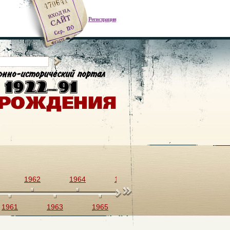
Регистрация
1962
1964
1966
1968
1970
1961
1963
1965
1967
1969