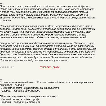
—
Одна семья - отец, мать и дочка - собралась летом в гости к бабушке.
Перед отъездом внучка написала бабушке письмо, но не успела отправить.
А перед тем как вложить его в конверт, на обратной стороне письма
обвела свою кисть черным карандашом и заштриховала ее. Этим она
вызвала Черные Руки. Когда семья села в поезд, девочка совершенно забыла
о письме.
Ночью раздался страшный крик отца. Дочь испугалась и убежала в купе к
соседям. Утром отец был мертв, и у него на горле были черные отпечатки.
На следующую ночь девочка услыхала крик матери. Она испугалась еще
больше и снова убежала к соседям. Утром на горле мертвой матери
появились те же отпечатки. И девочка поняла, что настал ее черед.
Вечером она притаилась под кроватью с топором в руках. В полночь в купе
появились Черные Руки. Они приближались к девочке. Девочка разрубила их
пополам, но они срослись. Девочка рубила и рубила их, а руки срастались как
ни в чем не бывало. Вдруг девочка почувствовала, что письмо в ее кармане
дрожит, и она догадалась, в чем дело. Она выхватила письмо и порвала его
на мелкие кусочки. Черные Руки исчезли. Этим девочка спасла себе жизнь.
Потом она приехала к бабушке и осталась у нее жить.
Оценка: нет
отправить другу
—
Ехал однажды мужик домой в 11 часов ночи, едет он, едет, и встречается
ему бабка и говорит:
- Подвези-ка меня на кладбище, сынка повидать.
- Садись, - говорит ей таксист.
Едут они и приехали, и старуха говорит ему:
- Подожди меня, я сейчас приду.
- Хорошо, - говорит ей таксист.