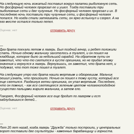
На следующую ночь вожатый поставил вокруг палатки рыболовную сеть.
Но фосфорный человек прорезал ее и ушел. Тогда поставили три
рыболовные сети и две чугунные. Но фосфорный человек прорезал и их. В
последнюю ночь поставили три чугунные сети, и фосфорный человек
попался. Но когда стали затягивать сети, он ярко вспыхнул и сгорел. А на
его месте остался только пепел.
Оценка: нет
отправить другу
—
Два брата поехали летом в лагерь. Был поздний вечер, и ребят положили
спать. Ночью одному мальчику захотелось в туалет, и он пошел на
кладбище, которое было за небольшой оградой. На обратном пути он
заметил, что что-то светится в кусте орешника, но не придал этому
значения и вернулся в лагерь. Вернувшись, он заметил, что брата нет, и
подумал, что тот тоже пошел в туалет.
На следующее утро его брата нашли мертвым и обгоревшим. Мальчик
решил узнать, что произошло. Ночью он пошел к тому кусту, который все
еще светился. Раздвинув ветки орешника, он упал мертвым. Последнее,
что он помнил, - как все светящееся зеленым цветом человекоподобное
существо пальцами жарило мальчика, а затем ело.
Говорят, Фосфорный человек все еще бродит по лагерям и ест
заблудившихся детей...
Оценка: нет
отправить другу
—
Лет 20 лет назад, когда лагерь "Дружба" только построили, у центральных
ворот поставили две скульптуры - каменных барабанщицу и горниста.