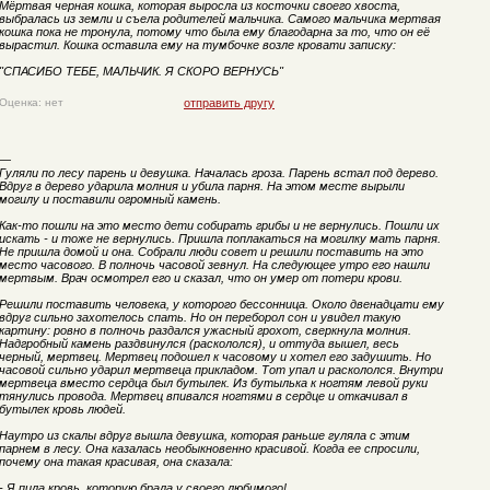
Мёртвая черная кошка, которая выросла из косточки своего хвоста,
выбралась из земли и съела родителей мальчика. Самого мальчика мертвая
кошка пока не тронула, потому что была ему благодарна за то, что он её
вырастил. Кошка оставила ему на тумбочке возле кровати записку:
"СПАСИБО ТЕБЕ, МАЛЬЧИК. Я СКОРО ВЕРНУСЬ"
Оценка: нет
отправить другу
—
Гуляли по лесу парень и девушка. Началась гроза. Парень встал под дерево.
Вдруг в дерево ударила молния и убила парня. На этом месте вырыли
могилу и поставили огромный камень.
Как-то пошли на это место дети собирать грибы и не вернулись. Пошли их
искать - и тоже не вернулись. Пришла поплакаться на могилку мать парня.
Не пришла домой и она. Собрали люди совет и решили поставить на это
место часового. В полночь часовой зевнул. На следующее утро его нашли
мертвым. Врач осмотрел его и сказал, что он умер от потери крови.
Решили поставить человека, у которого бессонница. Около двенадцати ему
вдруг сильно захотелось спать. Но он переборол сон и увидел такую
картину: ровно в полночь раздался ужасный грохот, сверкнула молния.
Надгробный камень раздвинулся (раскололся), и оттуда вышел, весь
черный, мертвец. Мертвец подошел к часовому и хотел его задушить. Но
часовой сильно ударил мертвеца прикладом. Тот упал и раскололся. Внутри
мертвеца вместо сердца был бутылек. Из бутылька к ногтям левой руки
тянулись провода. Мертвец впивался ногтями в сердце и откачивал в
бутылек кровь людей.
Наутро из скалы вдруг вышла девушка, которая раньше гуляла с этим
парнем в лесу. Она казалась необыкновенно красивой. Когда ее спросили,
почему она такая красивая, она сказала:
- Я пила кровь, которую брала у своего любимого!