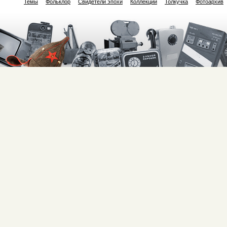
Темы
Фольклор
Свидетели эпохи
Коллекции
Толкучка
Фотоархив