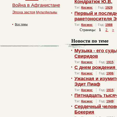
Кондратюк Ю.В.
Война в Афганистане
Тэг:
Космос
Год:
1929
Эпоха застоя
Мультфильмы
Первый и последн
ракетоносителя Э
Все темы
Тэг:
Космос
Год:
1988
Страницы:
1
2
>
Новости по теме
Музыка - его суд
Свиридов
Тэг:
Космос
Год:
1915
С днем рождения
Тэг:
Космос
Год:
1906
Ужасная и изуми
Эдит Пиаф
Тэг:
Космос
Год:
1915
Пятнадцать тысяч
Тэг:
Космос
Год:
1949
Сердечный челов
Бокерия