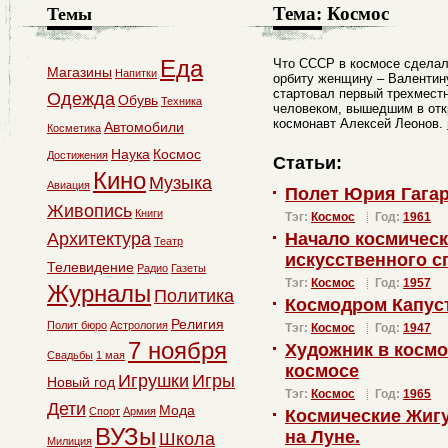
Тема:
Космос
Темы
Еда
Что СССР в космосе сделал
Магазины
Напитки
орбиту женщину – Валентину
стартовал первый трехмест
Одежда
Обувь
Техника
человеком, вышедшим в отк
космонавт Алексей Леонов.
Автомобили
Косметика
Наука
Космос
Достижения
Статьи:
Кино
Музыка
Авиация
Полет Юрия Гагар
Живопись
Книги
Тэг:
Космос
Год:
1961
Архитектура
Начало космическ
Театр
искусственного с
Телевидение
Радио
Газеты
Тэг:
Космос
Год:
1957
Журналы
Политика
Космодром Капус
Религия
Полит бюро
Астрология
Тэг:
Космос
Год:
1947
7 ноября
Художник в космо
Свадьбы
1 мая
космосе
Игрушки
Игры
Новый год
Тэг:
Космос
Год:
1965
Дети
Мода
Спорт
Армия
Космические Жигу
ВУЗы
на Луне.
Школа
Милиция