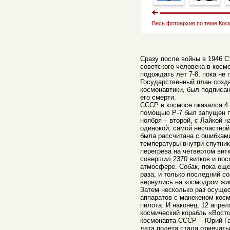
Весь фотоархив по теме Кос
Сразу после войны в 1946 
советского человека в косм
подождать лет 7-8, пока не 
Государственный план созд
космонавтики, был подписа
его смерти.
СССР в космосе оказался 4 
помощью Р-7 был запущен п
ноября – второй, с Лайкой н
одинокой, самой несчастной
была рассчитана с ошибкам
температуры внутри спутник
перегрева на четвертом вит
совершил 2370 витков и посл
атмосфере. Собак, пока еще
раза, и только последний с
вернулись на космодром жи
Затем несколько раз осуще
аппаратов с манекеном косм
пилота. И наконец, 12 апрел
космический корабль «Восто
космонавта СССР - Юрий Гаг
дата полета стала отмечать