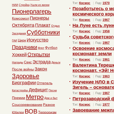
Тэг:
Космос
Год:
1970
НИИ
Стройка
Ушли из жизни
Позаботьтесь о м
Пионерлагерь
космического кор
Пионеры
Комсомол
Тэг:
Космос
Год:
1967
Октябрята
Плакат
На Луне есть лун
Отдых
Субботники
Тэг:
Космос
Год:
1958
Заседания
Судьба советског
Искусство
Цирк
ГАИ
Тэг:
Космос
Год:
1967
Праздники
Футбол
Освоение космос
Флот
космонавт земли
Открытки
Хоккей
Тэг:
Космос
Год:
1961
Эстрада
Секс
Награды
Деньги
Валентина Терешк
Закон
После войны
космонавт. «Эй! 
Здоровье
Тэг:
Космос
Год:
1963
Изучение НЛО в 
Биографии
Оттепель
Зигель – основат
Дефицит
Катастрофы
Песни
Тэг:
Космос
Год:
1967
Метро
Премии
Петрозаводский 
Дом и быт
Соцсоревнование
Разное
Тэг:
Космос
Год:
1977
Завоевание межп
ВОВ
Терроризм
Юбилеи