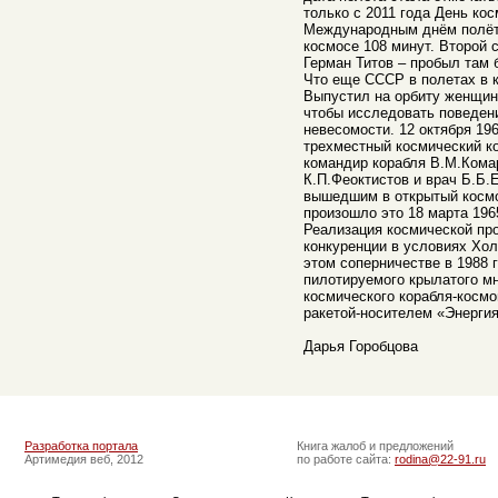
только с 2011 года День ко
Международным днём полёта
космосе 108 минут. Второй 
Герман Титов – пробыл там б
Что еще СССР в полетах в 
Выпустил на орбиту женщин
чтобы исследовать поведени
невесомости. 12 октября 19
трехместный космический ко
командир корабля В.М.Кома
К.П.Феоктистов и врач Б.Б.
вышедшим в открытый космо
произошло это 18 марта 196
Реализация космической пр
конкуренции в условиях Хол
этом соперничестве в 1988 
пилотируемого крылатого мн
космического корабля-космо
ракетой-носителем «Энергия
Дарья Горобцова
Разработка портала
Книга жалоб и предложений
Артимедия веб, 2012
по работе сайта:
rodina@22-91.ru