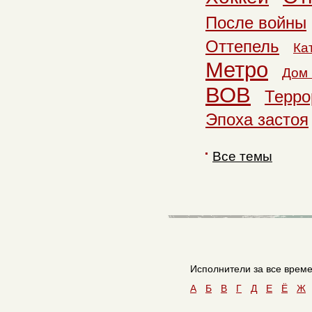
После войны
Оттепель
Ка
Метро
Дом 
ВОВ
Терро
Эпоха застоя
Все темы
Исполнители за все време
A
Б
В
Г
Д
Е
Ё
Ж