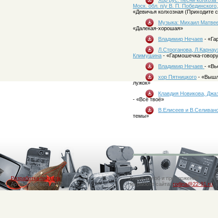
Хор рус. песни колхоза 
Моск. обл. п/у В. П. Побединского
«Девичья колхозная (Приходите с
Музыка: Михаил Матвее
«Далекая-хорошая»
Владимир Нечаев
- «Га
Л.Строганова, Л.Карнау
Климушина
- «Гармошечка-говор
Владимир Нечаев
- «Вь
хор Пятницкого
- «Вышл
лужок»
Клавдия Новикова, Джа
- «Всё твоё»
В.Елисеев и В.Селиван
темы»
Разработка портала
Книга жалоб и предложений
Артимедия веб, 2012
по работе сайта:
rodina@22-91.ru