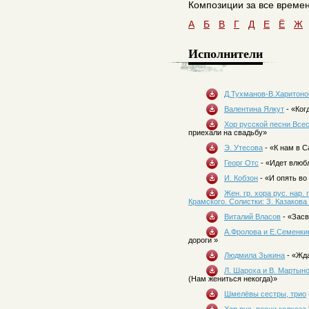
Композиции за все времен
A
Б
В
Г
Д
Е
Ё
Ж
Исполнители
Д.Тухманов-В.Харитоно
Валентина Ялкут
- «Ког
Хор русской песни Все
приехали на свадьбу»
Э. Утесова
- «К нам в С
Георг Отс
- «Идет влюб
И. Кобзон
- «И опять во
Жен. гр. хора рус. нар.
Крамского. Солистки: З. Казакова
Виталий Власов
- «Засв
А.Фролова и Е.Семенки
дороги »
Людмила Зыкина
- «Жд
Л. Шароха и В. Мартын
(Нам жениться некогда)»
Шмелёвы сестры, трио