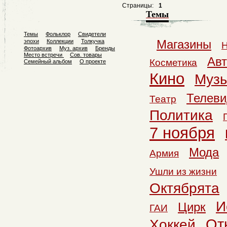
Страницы:
1
Темы
Темы
Фольклор
Свидетели
Магазины
эпохи
Коллекции
Толкучка
Н
Фотоархив
Муз. архив
Бренды
Место встречи
Сов. товары
Ав
Косметика
Семейный альбом
О проекте
Кино
Муз
Телеви
Театр
Политика
7 ноября
Мода
Армия
Ушли из жизни
Октябрята
И
Цирк
ГАИ
От
Хоккей