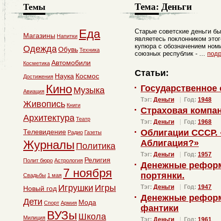
Тема:
Деньги
Темы
Еда
Старые советские деньги б
Магазины
Напитки
являетесь поклонником это
купюра с обозначением номи
Одежда
Обувь
Техника
союзных республик - ...
под
Автомобили
Косметика
Статьи:
Наука
Космос
Достижения
Кино
Государственное
Музыка
Авиация
Тэг:
Деньги
Год:
1948
Живопись
Книги
Страховая компа
Архитектура
Театр
Тэг:
Деньги
Год:
1968
Телевидение
Облигации СССР.
Радио
Газеты
Журналы
Аблигация?»
Политика
Тэг:
Деньги
Год:
1957
Религия
Полит бюро
Астрология
Денежные реформ
7 ноября
портянки.
Свадьбы
1 мая
Игрушки
Игры
Тэг:
Деньги
Год:
1947
Новый год
Денежные реформ
Дети
Мода
Спорт
Армия
фантики
ВУЗы
Школа
Милиция
Тэг:
Деньги
Год:
1961