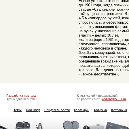
Новые уже старые советски
до 1961 года, когда прежни
старые «Сталинские портян
- «Хрущевские фантики». В 
4,5 миллиардов рублей, вз
упростились, а себестоимос
за счет уменьшения формат
на руках у населения самый
власти – целых 30 лет.
Если реформа 1961 года пр
следующая, «павловская», 
каждого человека в стране.
борьба с коррупцией, со сп
фальшивомонетничеством, к
обедневшие граждане начал
правительства, которое вдо
три раза. Для денег на терр
«черное десятилетие».
Разработка портала
Книга жалоб и предложений
Артимедия веб, 2012
по работе сайта:
rodina@22-91.ru
Темы
Фольклор
Свидетели эпохи
Коллекции
Толкучка
Фотоархив