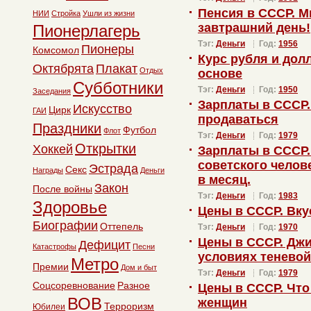
Пенсия в СССР. М
НИИ
Стройка
Ушли из жизни
завтрашний день!
Пионерлагерь
Тэг:
Деньги
Год:
1956
Пионеры
Комсомол
Курс рубля и дол
Октябрята
Плакат
Отдых
основе
Субботники
Тэг:
Деньги
Год:
1950
Заседания
Зарплаты в СССР.
Искусство
Цирк
ГАИ
продаваться
Праздники
Футбол
Флот
Тэг:
Деньги
Год:
1979
Открытки
Хоккей
Зарплаты в СССР.
советского челове
Эстрада
Секс
Награды
Деньги
в месяц.
Закон
После войны
Тэг:
Деньги
Год:
1983
Здоровье
Цены в СССР. Вку
Биографии
Оттепель
Тэг:
Деньги
Год:
1970
Цены в СССР. Дж
Дефицит
Катастрофы
Песни
условиях теневой
Метро
Премии
Дом и быт
Тэг:
Деньги
Год:
1979
Соцсоревнование
Разное
Цены в СССР. Что
ВОВ
женщин
Терроризм
Юбилеи