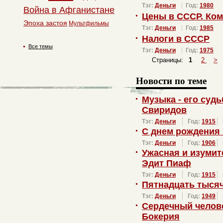
Тэг:
Деньги
Год:
1980
Война в Афганистане
Цены в СССР. Ко
Эпоха застоя
Мультфильмы
Тэг:
Деньги
Год:
1985
Налоги в СССР
Все темы
Тэг:
Деньги
Год:
1975
Страницы:
1
2
>
Новости по теме
Музыка - его суд
Свиридов
Тэг:
Деньги
Год:
1915
С днем рождения
Тэг:
Деньги
Год:
1906
Ужасная и изуми
Эдит Пиаф
Тэг:
Деньги
Год:
1915
Пятнадцать тысяч
Тэг:
Деньги
Год:
1949
Сердечный челов
Бокерия