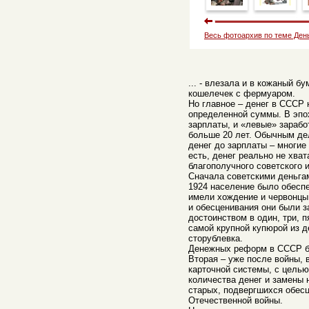
Весь фотоархив по теме Ден
... - влезала и в кожаный б
кошелечек с фермуаром.
Но главное – денег в СССР 
определенной суммы. В эпо
зарплаты, и «левые» зарабо
больше 20 лет. Обычным де
денег до зарплаты – многие
есть, денег реально не хва
благополучного советского 
Сначала советскими деньгам
1924 население было обеспе
имели хождение и червонцы.
и обесценивания они были 
достоинством в один, три, п
самой крупной купюрой из д
сторублевка.
Денежных реформ в СССР бы
Вторая – уже после войны, 
карточной системы, с целью
количества денег и замены
старых, подвергшихся обес
Отечественной войны.