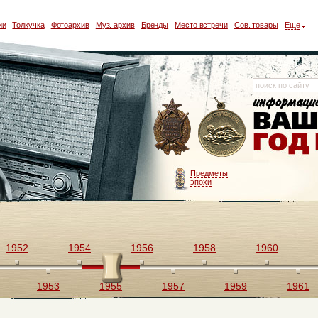
ии
Толкучка
Фотоархив
Муз. архив
Бренды
Место встречи
Сов. товары
Еще
Предметы
эпохи
1952
1954
1956
1958
1960
1953
1955
1957
1959
1961