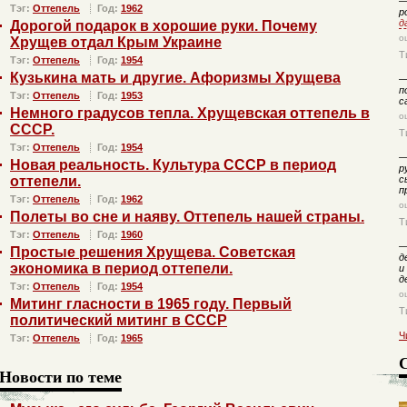
Тэг:
Оттепель
Год:
1962
р
д
Дорогой подарок в хорошие руки. Почему
о
Хрущев отдал Крым Украине
Т
Тэг:
Оттепель
Год:
1954
Кузькина мать и другие. Афоризмы Хрущева
п
Тэг:
Оттепель
Год:
1953
с
Немного градусов тепла. Хрущевская оттепель в
о
СССР.
Т
Тэг:
Оттепель
Год:
1954
Новая реальность. Культура СССР в период
р
оттепели.
с
п
Тэг:
Оттепель
Год:
1962
о
Полеты во сне и наяву. Оттепель нашей страны.
Т
Тэг:
Оттепель
Год:
1960
Простые решения Хрущева. Советская
д
экономика в период оттепели.
и
д
Тэг:
Оттепель
Год:
1954
о
Митинг гласности в 1965 году. Первый
Т
политический митинг в СССР
Ч
Тэг:
Оттепель
Год:
1965
Новости по теме