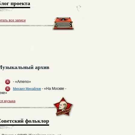
Блог проекта
итать все записи
Музыкальный архив
- «Ameno»
- «На Москве -
Михаил Михайлов
еке»
ся музыка
Советский фольклор