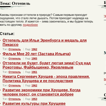
Тема:
Оттепель
Каковы признаки оттепели в природе? Самым первым приходит
Ч
ощущение, что стало легче дышать. Потом приходит надежда на
настоящее тепло. И кажется – зима закончилась, и мы будем теперь
жить по-другому.
подробнее
Статьи:
Оттепель для Ильи Эренбурга и медаль для
Пикассо
Тэг:
Оттепель
Год:
1962
Фильм Мне 20 лет (Застава Ильича)
Тэг:
Оттепель
Год:
1965
Оттепели не будет, будет лютая зима! Суд над
Рокотовы, Файбышенко, Яковлевым
Тэг:
Оттепель
Год:
1961
р
Никита Сергеевич Хрущев - эпоха правления.
В
Политика Хрущева и ее последствия
Тэг:
Оттепель
Год:
1962
Развитие экономики при Хрущеве. Когда
человек поест, он становится добрее
Тэг:
Оттепель
Год:
1953
Развитие культуры при Хрущеве