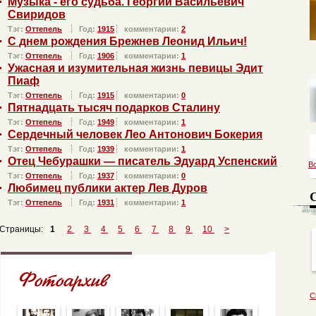
Музыка - его судьба. Георгий Васильевич
Свиридов
Тэг:
Оттепель
Год:
1915
комментарии:
2
С днем рождения Брежнев Леонид Ильич!
Тэг:
Оттепель
Год:
1906
комментарии:
1
Ужасная и изумительная жизнь певицы Эдит
Пиаф
Тэг:
Оттепель
Год:
1915
комментарии:
0
Пятнадцать тысяч подарков Сталину
Тэг:
Оттепель
Год:
1949
комментарии:
1
Сердечный человек Лео Антонович Бокерия
Тэг:
Оттепель
Год:
1939
комментарии:
1
Отец Чебурашки — писатель Эдуард Успенский
В
Тэг:
Оттепель
Год:
1937
комментарии:
0
Любимец публики актер Лев Дуров
Тэг:
Оттепель
Год:
1931
комментарии:
1
Страницы:
1
2
3
4
5
6
7
8
9
10
>
С