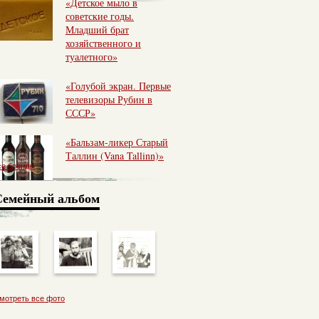
«Детское мыло в
советские годы.
Младший брат
хозяйственного и
туалетного»
«Голубой экран. Первые
телевизоры Рубин в
СССР»
«Бальзам-ликер Старый
Таллин (Vana Tallinn)»
се бренды
Семейный альбом
мотреть все фото