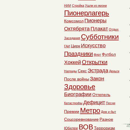
НИИ
Стройка
Ушли из жизни
Пионерлагерь
Пионеры
Комсомол
Октябрята
Плакат
Отдых
Субботники
Заседания
Искусство
Цирк
ГАИ
Праздники
Футбол
Флот
Открытки
Хоккей
Эстрада
Секс
Награды
Деньги
Закон
После войны
Здоровье
Биографии
Оттепель
Дефицит
Катастрофы
Песни
Метро
Премии
Дом и быт
Соцсоревнование
Разное
ВОВ
Терроризм
Юбилеи