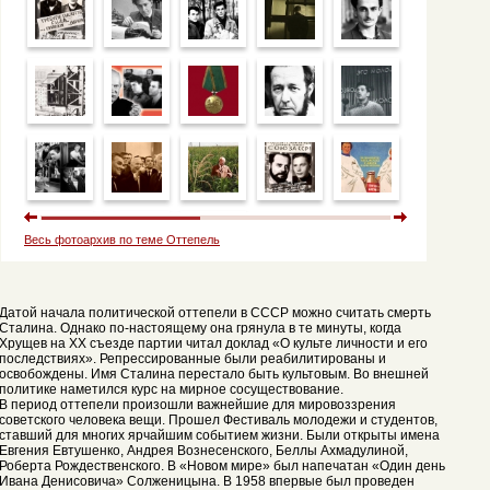
Весь фотоархив по теме Оттепель
Датой начала политической оттепели в СССР можно считать смерть
Сталина. Однако по-настоящему она грянула в те минуты, когда
Хрущев на ХХ съезде партии читал доклад «О культе личности и его
последствиях». Репрессированные были реабилитированы и
освобождены. Имя Сталина перестало быть культовым. Во внешней
политике наметился курс на мирное сосуществование.
В период оттепели произошли важнейшие для мировоззрения
советского человека вещи. Прошел Фестиваль молодежи и студентов,
ставший для многих ярчайшим событием жизни. Были открыты имена
Евгения Евтушенко, Андрея Вознесенского, Беллы Ахмадулиной,
Роберта Рождественского. В «Новом мире» был напечатан «Один день
Ивана Денисовича» Солженицына. В 1958 впервые был проведен