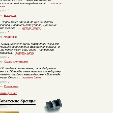
—
Плакат в ОВИР: "Еврейская жена - не
оскошь, а средство передвижения". …
читать
алее
ценок:
0
ип:
Анекдоты
—
Утром маме наша Мила Две конфетки
одарила. Подарить едва успела, Тут же их
ама и съела. …
читать далее
ценок:
0
ип:
Частушки
—
Отец на охоту сынка прихватил. Жаканом
ужьишко своe зарядил. Выстрелил в волка - в
ына попал. «Вот ведь обида - патрон зря
ропал!&ra…
читать далее
ценок:
0
ип:
Садисткие стишки
—
Жила-была семья: мама, папа, бабушка и
евочка. Однажды мама уехала в командировку
 перед отъездом сказала девочке: - Вот тебе
еньги. Скоро у …
читать далее
ценок:
0
ип:
Страшилки
итать дальше
Советские бренды