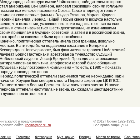
Международный конкурс имени Чайковского, победителем которого
стал американец Вэн Клайерн, наповал сразивший своими голубыми
глазами все женское население Союза. Также в период оттепели
снимают свои первые фильмы Эльдар Рязанов, Марлен Хуциев,
Георгий Данелия, Леонид Гайдай. Порыв свежего воздуха настолько
силен, что поколение, успевшее вволю им надышаться, так на всю
жизнь и станет называться шестидесятниками, не изменившими
своим принципам в будущей советской, а затем и в российской жизни,
к которой они совсем не были приспособлены.
Конечно, политическая оттепель имела свои границы, довольно
жесткие. В эти годы были подавлены восстание в Венгрии и
беспорядки в Новочеркасске, был фактически затравлен Нобелевский
лауреат Борис Пастернак и арестован за тунеядство будущий
Нобелевский лауреат Иосиф Бродский. Проводилась агрессивная
антирелигиозная политика, апофеозом которой было обещание
Хрущева к году построения коммунизма – то есть, к 1980 – показать
народу «последнего попа».
Период политической оттепели закончился так же неожиданно, как и
начался. Хрущев был смещен с поста Первого секретаря ЦК КПСС.
Его место занял Леонид Брежнев. Началась эпоха застоя. И после
периода оттепели наступила не весна, как ожидали шестидесятники,
а душное невнятное лето.
нига жалоб и предложений
© 2012 Портал 1922-1991.
о работе сайта:
rodina@22-91.ru
Все права защищены.
ллекции
Толкучка
Фотоархив
Муз. архив
Бренды
Место встречи
Сов. тов