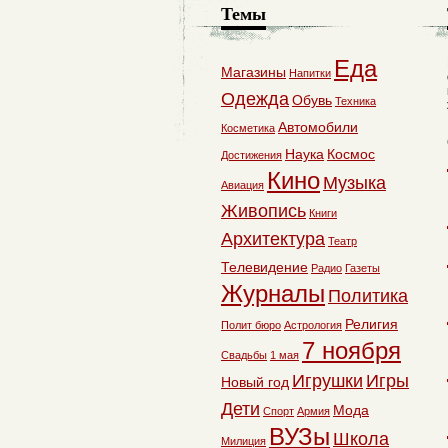
Темы
Еда
Магазины
Напитки
Одежда
Обувь
Техника
Автомобили
Косметика
Наука
Космос
Достижения
Кино
Музыка
Авиация
Живопись
Книги
Архитектура
Театр
Телевидение
Радио
Газеты
Журналы
Политика
Религия
Полит бюро
Астрология
7 ноября
Свадьбы
1 мая
Игрушки
Игры
Новый год
Дети
Мода
Спорт
Армия
ВУЗы
Школа
Милиция