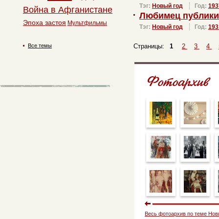
Тэг:
Новый год
Год:
193
Война в Афганистане
Любимец публики
Эпоха застоя
Мультфильмы
Тэг:
Новый год
Год:
193
Все темы
Страницы:
1
2
3
4
Весь фотоархив по теме Нов