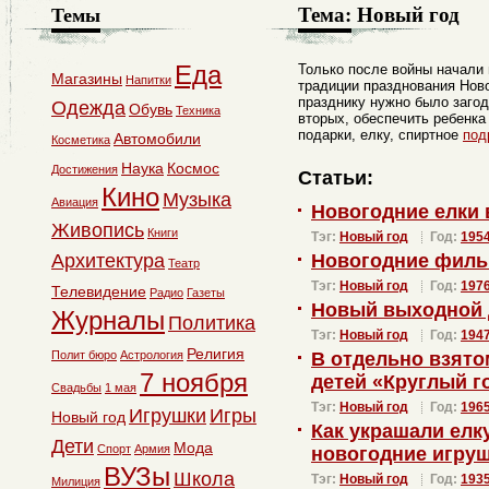
Тема:
Новый год
Темы
Еда
Только после войны начали
Магазины
Напитки
традиции празднования Ново
празднику нужно было загод
Одежда
Обувь
Техника
вторых, обеспечить ребенка
подарки, елку, спиртное
под
Автомобили
Косметика
Наука
Космос
Достижения
Статьи:
Кино
Музыка
Авиация
Новогодние елки 
Живопись
Книги
Тэг:
Новый год
Год:
195
Архитектура
Новогодние фил
Театр
Тэг:
Новый год
Год:
197
Телевидение
Радио
Газеты
Новый выходной 
Журналы
Политика
Тэг:
Новый год
Год:
194
Религия
Полит бюро
Астрология
В отдельно взято
7 ноября
детей «Круглый г
Свадьбы
1 мая
Тэг:
Новый год
Год:
196
Игрушки
Игры
Новый год
Как украшали елк
Дети
Мода
Спорт
Армия
новогодние игру
ВУЗы
Школа
Тэг:
Новый год
Год:
193
Милиция