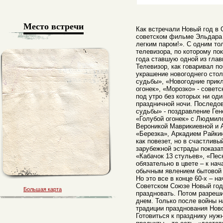
Место встречи
Как встречали Новый год в 
советском фильме Эльдара 
легким паром!». С одним то
телевизора, по которому по
года ставшую одной из глав
Телевизор, как говаривал по
украшение новогоднего стол
судьбы», «Новогодние прик
огонек», «Морозко» - совет
под утро без которых ни од
праздничной ночи. Последо
судьбы» - поздравление Ген
«Голубой огонек» с Людмил
Вероникой Маврикиевной и 
«Березка», Аркадием Райки
как повезет, но в счастлив
зарубежной эстрады показа
«Кабачок 13 стульев», «Песн
обязательно в цвете – к на
обычным явлением бытовой 
Но это все в конце 60-х – на
Советском Союзе Новый го
Большая карта
праздновать. Потом разреши
днем. Только после войны 
традиции празднования Ново
Готовиться к празднику нуж