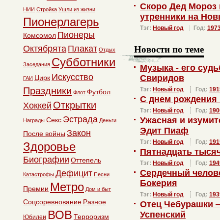
Скоро Дед Мороз 
НИИ
Стройка
Ушли из жизни
утренники на Нов
Пионерлагерь
Тэг:
Новый год
Год:
197
Пионеры
Комсомол
Новости по теме
Октябрята
Плакат
Отдых
Субботники
Заседания
Музыка - его суд
Искусство
Свиридов
Цирк
ГАИ
Праздники
Тэг:
Новый год
Год:
191
Футбол
Флот
С днем рождения
Открытки
Хоккей
Тэг:
Новый год
Год:
190
Эстрада
Ужасная и изуми
Секс
Награды
Деньги
Эдит Пиаф
Закон
После войны
Тэг:
Новый год
Год:
191
Здоровье
Пятнадцать тысяч
Биографии
Оттепель
Тэг:
Новый год
Год:
194
Сердечный челов
Дефицит
Катастрофы
Песни
Бокерия
Метро
Премии
Дом и быт
Тэг:
Новый год
Год:
193
Соцсоревнование
Разное
Отец Чебурашки 
ВОВ
Успенский
Терроризм
Юбилеи