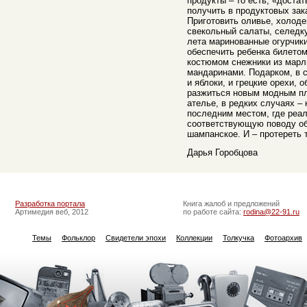
продукты – то есть, «достат
получить в продуктовых зак
Приготовить оливье, холоде
свекольный салаты, селедку
лета маринованные огурчики
обеспечить ребенка билетом
костюмом снежники из марл
мандаринами. Подарком, в с
и яблоки, и грецкие орехи, 
разжиться новым модным пл
ателье, в редких случаях –
последним местом, где реа
соответствующую поводу обн
шампанское. И – протереть 
Дарья Горобцова
Разработка портала
Книга жалоб и предложений
Артимедия веб, 2012
по работе сайта:
rodina@22-91.ru
Темы
Фольклор
Свидетели эпохи
Коллекции
Толкучка
Фотоархив