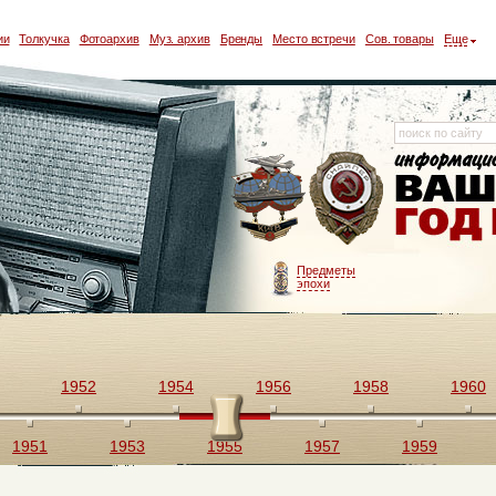
ии
Толкучка
Фотоархив
Муз. архив
Бренды
Место встречи
Сов. товары
Еще
Предметы
эпохи
1952
1954
1956
1958
1960
1951
1953
1955
1957
1959