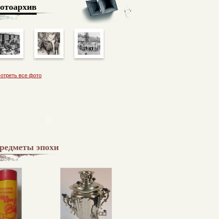
отоархив
отреть все фото
редметы эпохи