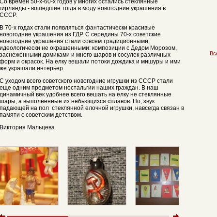
Со времен 50-х-60-х годов у многих остались стеклянные
гирлянды - вошедшие тогда в моду новогодние украшения в
СССР.
В 70-х годах стали появляться фантастически красивые
новогодние украшения из ГДР. С середины 70-х советские
новогодние украшения стали совсем традиционными,
идеологически не окрашенными: композиции с Дедом Морозом,
Вс
заснеженными домиками и много шаров и сосулек различных
форм и окрасок. На елку вешали потоки дождика и мишуры и ими
же украшали интерьер.
С уходом всего советского новогодние игрушки из СССР стали
еще одним предметом ностальгии наших граждан. В наш
динамичный век удобнее всего вешать на елку не стеклянные
шары, а выполненные из небьющихся сплавов. Но, звук
падающей на пол стеклянной елочной игрушки, навсегда связан в
памяти с советским детством.
Виктория Мальцева