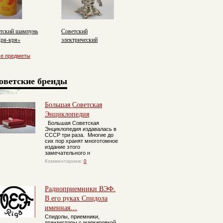
тский шампунь
Советский
ря-кря»
электрический
самовар
се предметы
оветские бренды
Большая Советская
Энциклопедия
Большая Советская
Энциклопедия издавалась в
СССР три раза. Многие до
сих пор хранят многотомное
издание этого
замечательного н
Комментариев:
0
Радиоприемники ВЭФ.
В его руках Спидола
именная…
Спидолы, приемники,
транзисторы с маркировкой