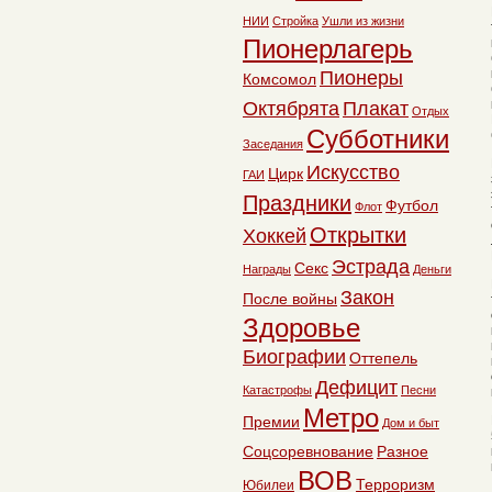
НИИ
Стройка
Ушли из жизни
Пионерлагерь
Пионеры
Комсомол
Октябрята
Плакат
Отдых
Субботники
Заседания
Искусство
Цирк
ГАИ
Праздники
Футбол
Флот
Открытки
Хоккей
Эстрада
Секс
Награды
Деньги
Закон
После войны
Здоровье
Биографии
Оттепель
Дефицит
Катастрофы
Песни
Метро
Премии
Дом и быт
Соцсоревнование
Разное
ВОВ
Терроризм
Юбилеи