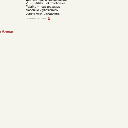
VEF - Valsts Elektrotehniska
Fabrika – пользовались
любовью и уважением
советского гражданина.
Комментариев:
0
е бренды