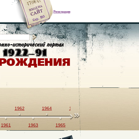
Регистрация
1962
1964
1966
1968
1970
1961
1963
1965
1967
1969