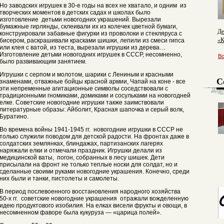
Но заводских игрушек в 30-е годы на всех не хватало, и одним из
творческих моментов в детских садах и школах было
изготовление детьми новогодних украшений. Вырезали
бумажные гирлянды, склеивали их из колечек цветной бумаги,
Де
конструировали забавные фигурки из проволоки и стекляруса с
«К
бисером, раскрашивали красками шишки, лепили из смеси гипса
или клея с ватой, из теста, вырезали игрушки из дерева…
Изготовление детьми новогодних игрушек в СССР, несомненно,
В
было развивающим занятием.
Игрушки с серпом и молотом, шарики с Лениным и красными
С
знаменами, отважные бойцы красной армии, Чапай на коне - все
эти непременные агитационные символы соседствовали с
традиционными гномиками, домиками и сосульками на новогодней
елке. Советские новогодние игрушки также заимствовали
литературные образы: Айболит, Красная шапочка и серый волк,
Буратино.
Во времена войны 1941-1945 гг. новогодние игрушки в СССР не
только служили поводом для детской радости. На фронтах даже в
солдатских землянках, блиндажах, партизанских лагерях
наряжали елки и отмечали праздник. Игрушки делали из
медицинской ваты, погон, собранных в лесу шишек. Дети
присылали на фронт не только теплые носки для солдат, но и
сделанные своими руками новогодние украшения. Конечно, среди
них были и танки, пистолеты и самолеты.
В период послевоенного восстановления народного хозяйства
50-х гг. советские новогодние украшения отражали вожделенную
идею продуктового изобилия. На елках висели фрукты и овощи, в
несомненном фаворе была кукуруза — «царица полей».