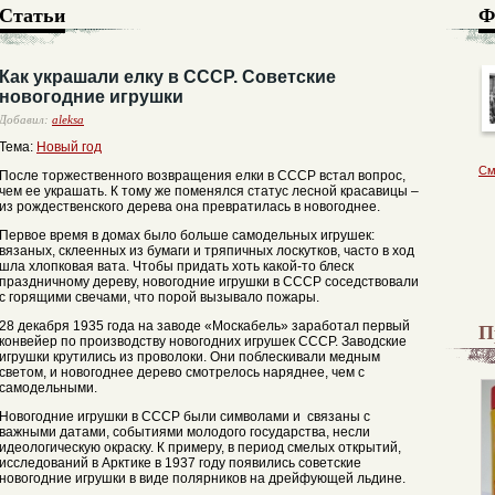
Статьи
Ф
Как украшали елку в СССР. Советские
новогодние игрушки
Добавил:
aleksa
Тема:
Новый год
См
После торжественного возвращения елки в СССР встал вопрос,
чем ее украшать. К тому же поменялся статус лесной красавицы –
из рождественского дерева она превратилась в новогоднее.
Первое время в домах было больше самодельных игрушек:
вязаных, склеенных из бумаги и тряпичных лоскутков, часто в ход
шла хлопковая вата. Чтобы придать хоть какой-то блеск
праздничному дереву, новогодние игрушки в СССР соседствовали
с горящими свечами, что порой вызывало пожары.
П
28 декабря 1935 года на заводе «Москабель» заработал первый
конвейер по производству новогодних игрушек СССР. Заводские
игрушки крутились из проволоки. Они поблескивали медным
светом, и новогоднее дерево смотрелось наряднее, чем с
самодельными.
Новогодние игрушки в СССР были символами и связаны с
важными датами, событиями молодого государства, несли
идеологическую окраску. К примеру, в период смелых открытий,
исследований в Арктике в 1937 году появились советские
новогодние игрушки в виде полярников на дрейфующей льдине.