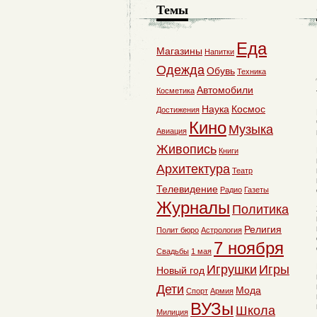
Темы
Еда
Магазины
Напитки
Одежда
Обувь
Техника
Автомобили
Косметика
Наука
Космос
Достижения
Кино
Музыка
Авиация
Живопись
Книги
Архитектура
Театр
Телевидение
Радио
Газеты
Журналы
Политика
Религия
Полит бюро
Астрология
7 ноября
Свадьбы
1 мая
Игрушки
Игры
Новый год
Дети
Мода
Спорт
Армия
ВУЗы
Школа
Милиция