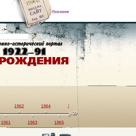
Регистрация
1962
1964
1966
1968
1970
1961
1963
1965
1967
1969