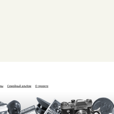
ары
Семейный альбом
О проекте