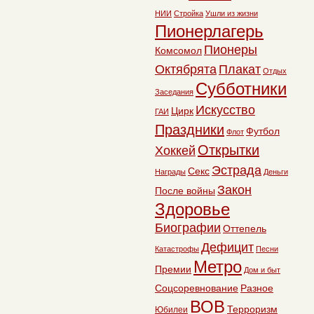
НИИ
Стройка
Ушли из жизни
Пионерлагерь
Пионеры
Комсомол
Октябрята
Плакат
Отдых
Субботники
Заседания
Искусство
Цирк
ГАИ
Праздники
Футбол
Флот
Открытки
Хоккей
Эстрада
Секс
Награды
Деньги
Закон
После войны
Здоровье
Биографии
Оттепель
Дефицит
Катастрофы
Песни
Метро
Премии
Дом и быт
Соцсоревнование
Разное
ВОВ
Терроризм
Юбилеи