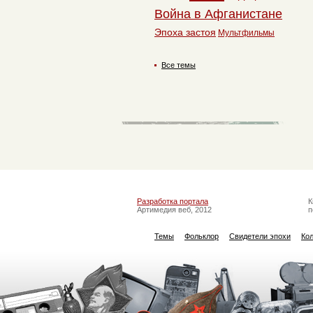
Война в Афганистане
Эпоха застоя
Мультфильмы
Все темы
Разработка портала
К
Артимедия веб, 2012
п
Темы
Фольклор
Свидетели эпохи
Ко