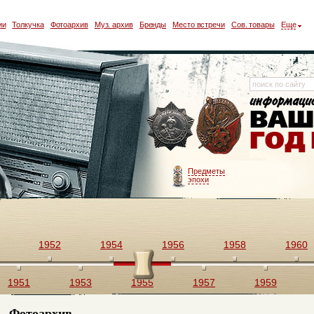
ии
Толкучка
Фотоархив
Муз. архив
Бренды
Место встречи
Сов. товары
Еще
Предметы
эпохи
1952
1954
1956
1958
1960
1951
1953
1955
1957
1959
Фотоархив