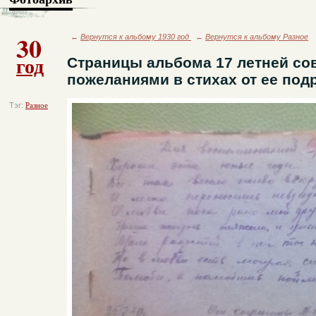
30
←
Вернутся к альбому 1930 год
←
Вернутся к альбому Разное
год
Страницы альбома 17 летней со
пожеланиями в стихах от ее подр
Тэг:
Разное