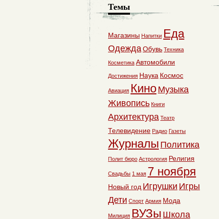
Темы
Еда
Магазины
Напитки
Одежда
Обувь
Техника
Автомобили
Косметика
Наука
Космос
Достижения
Кино
Музыка
Авиация
Живопись
Книги
Архитектура
Театр
Телевидение
Радио
Газеты
Журналы
Политика
Религия
Полит бюро
Астрология
7 ноября
Свадьбы
1 мая
Игрушки
Игры
Новый год
Дети
Мода
Спорт
Армия
ВУЗы
Школа
Милиция