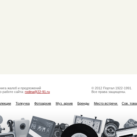
нига жалоб и предложений
© 2012 Портал 1922-1991.
о работе сайта:
rodina@22-91.ru
Все права защищены.
ллекции
Толкучка
Фотоархив
Муз. архив
Бренды
Место встречи
Сов. тов