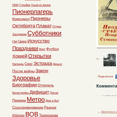
НИИ
Стройка
Ушли из жизни
Пионерлагерь
Пионеры
Комсомол
Октябрята
Плакат
Отдых
Субботники
Заседания
Искусство
Цирк
ГАИ
Праздники
Футбол
Флот
Открытки
Хоккей
Эстрада
Секс
Награды
Деньги
Закон
После войны
Здоровье
Поделиться
Биографии
Оттепель
Коммента
Дефицит
Катастрофы
Песни
Метро
Премии
Дом и быт
Соцсоревнование
Разное
←
Вернутся н
ВОВ
Терроризм
Юбилеи