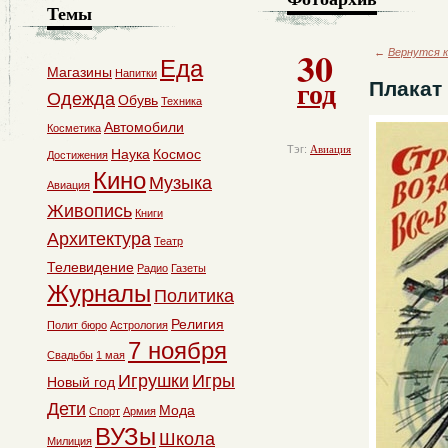
Темы
30
←
Вернутся к
Еда
Магазины
Напитки
год
Плакат
Одежда
Обувь
Техника
Автомобили
Косметика
Тэг:
Авиация
Наука
Космос
Достижения
Кино
Музыка
Авиация
Живопись
Книги
Архитектура
Театр
Телевидение
Радио
Газеты
Журналы
Политика
Религия
Полит бюро
Астрология
7 ноября
Свадьбы
1 мая
Игрушки
Игры
Новый год
Дети
Мода
Спорт
Армия
ВУЗы
Школа
Милиция