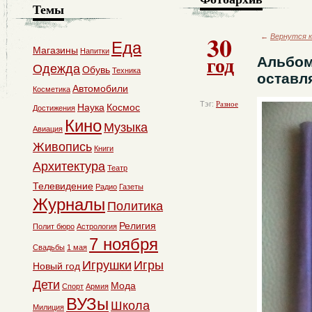
Темы
30
←
Вернутся к
Еда
Магазины
Напитки
год
Альбом
Одежда
Обувь
Техника
оставл
Автомобили
Косметика
Тэг:
Разное
Наука
Космос
Достижения
Кино
Музыка
Авиация
Живопись
Книги
Архитектура
Театр
Телевидение
Радио
Газеты
Журналы
Политика
Религия
Полит бюро
Астрология
7 ноября
Свадьбы
1 мая
Игрушки
Игры
Новый год
Дети
Мода
Спорт
Армия
ВУЗы
Школа
Милиция