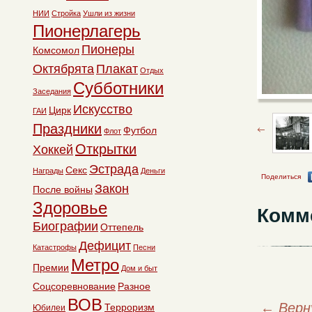
НИИ
Стройка
Ушли из жизни
Пионерлагерь
Пионеры
Комсомол
Октябрята
Плакат
Отдых
Субботники
Заседания
Искусство
Цирк
ГАИ
Праздники
Футбол
Флот
Открытки
Хоккей
Эстрада
Секс
Награды
Деньги
Поделиться
Закон
После войны
Здоровье
Комм
Биографии
Оттепель
Дефицит
Катастрофы
Песни
Метро
Премии
Дом и быт
Соцсоревнование
Разное
ВОВ
←
Верн
Терроризм
Юбилеи