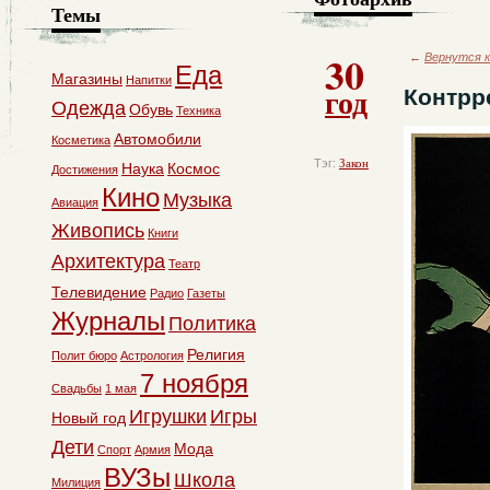
Темы
30
←
Вернутся к
Еда
Магазины
Напитки
год
Контрр
Одежда
Обувь
Техника
Автомобили
Косметика
Тэг:
Закон
Наука
Космос
Достижения
Кино
Музыка
Авиация
Живопись
Книги
Архитектура
Театр
Телевидение
Радио
Газеты
Журналы
Политика
Религия
Полит бюро
Астрология
7 ноября
Свадьбы
1 мая
Игрушки
Игры
Новый год
Дети
Мода
Спорт
Армия
ВУЗы
Школа
Милиция