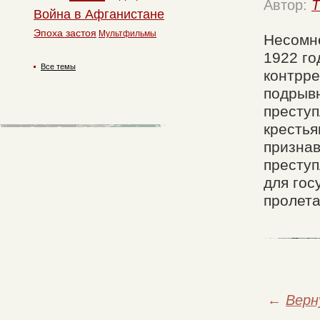
Автор:
T
Война в Афганистане
Эпоха застоя
Мультфильмы
Несомне
1922 го
Все темы
контрр
подрывн
преступ
крестья
признав
преступ
для гос
пролета
←
Верн