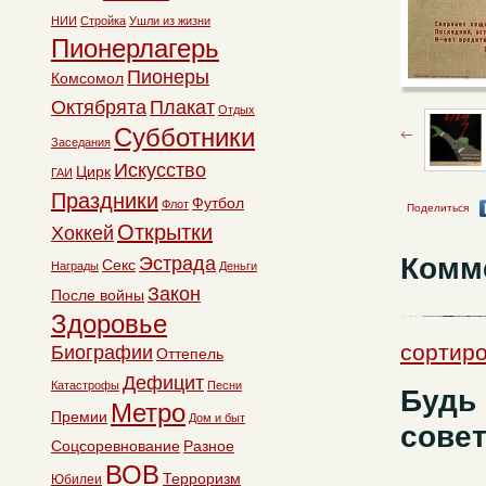
НИИ
Стройка
Ушли из жизни
Пионерлагерь
Пионеры
Комсомол
Октябрята
Плакат
Отдых
Субботники
Заседания
Искусство
Цирк
ГАИ
Праздники
Футбол
Флот
Поделиться
Открытки
Хоккей
Комм
Эстрада
Секс
Награды
Деньги
Закон
После войны
Здоровье
сортиро
Биографии
Оттепель
Дефицит
Катастрофы
Песни
Будь
Метро
Премии
Дом и быт
совет
Соцсоревнование
Разное
ВОВ
Терроризм
Юбилеи