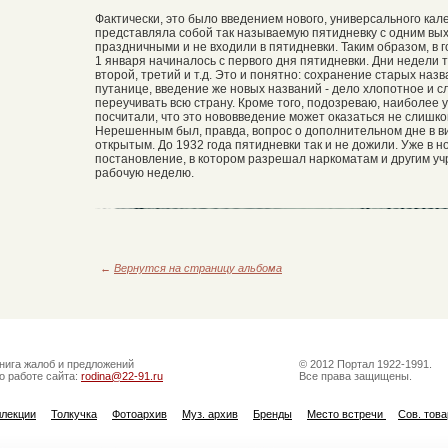
Фактически, это было введением нового, универсального ка
представляла собой так называемую пятидневку с одним вы
праздничными и не входили в пятидневки. Таким образом, в 
1 января начиналось с первого дня пятидневки. Дни недели 
второй, третий и т.д. Это и понятно: сохранение старых наз
путанице, введение же новых названий - дело хлопотное и с
переучивать всю страну. Кроме того, подозреваю, наиболее
посчитали, что это нововведение может оказаться не слишк
Нерешенным был, правда, вопрос о дополнительном дне в вис
открытым. До 1932 года пятидневки так и не дожили. Уже в
постановление, в котором разрешал наркоматам и другим у
рабочую неделю.
←
Вернутся на страницу альбома
нига жалоб и предложений
© 2012 Портал 1922-1991.
о работе сайта:
rodina@22-91.ru
Все права защищены.
ллекции
Толкучка
Фотоархив
Муз. архив
Бренды
Место встречи
Сов. тов