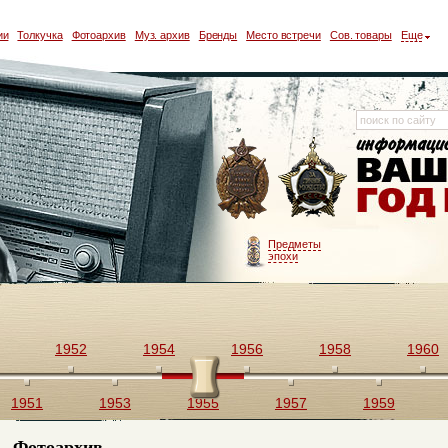
ии
Толкучка
Фотоархив
Муз. архив
Бренды
Место встречи
Сов. товары
Еще
Предметы
эпохи
1952
1954
1956
1958
1960
1951
1953
1955
1957
1959
Фотоархив