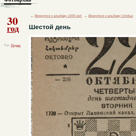
30
←
Вернутся к альбому 1930 год
←
Вернутся к альбому Отдых
год
Шестой день
Тэг:
Отдых