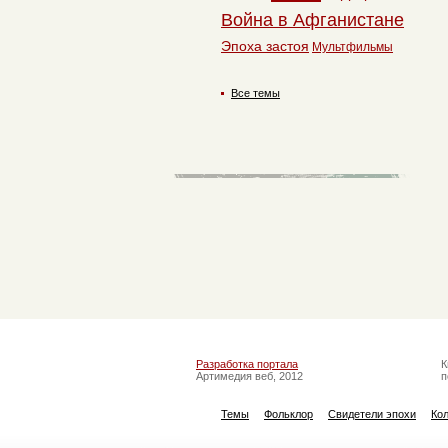
Война в Афганистане
Эпоха застоя
Мультфильмы
Все темы
Разработка портала
К
Артимедия веб, 2012
п
Темы
Фольклор
Свидетели эпохи
Ко