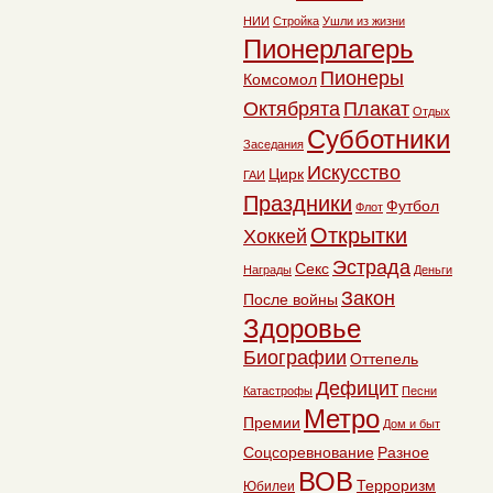
НИИ
Стройка
Ушли из жизни
Пионерлагерь
Пионеры
Комсомол
Октябрята
Плакат
Отдых
Субботники
Заседания
Искусство
Цирк
ГАИ
Праздники
Футбол
Флот
Открытки
Хоккей
Эстрада
Секс
Награды
Деньги
Закон
После войны
Здоровье
Биографии
Оттепель
Дефицит
Катастрофы
Песни
Метро
Премии
Дом и быт
Соцсоревнование
Разное
ВОВ
Терроризм
Юбилеи