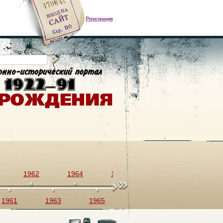
Регистрация
1962
1964
1966
1968
1970
1961
1963
1965
1967
1969