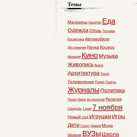
Темы
Еда
Магазины
Напитки
Одежда
Обувь
Техника
Автомобили
Косметика
Наука
Космос
Достижения
Кино
Музыка
Авиация
Живопись
Книги
Архитектура
Театр
Телевидение
Радио
Газеты
Журналы
Политика
Религия
Полит бюро
Астрология
7 ноября
Свадьбы
1 мая
Игрушки
Игры
Новый год
Дети
Мода
Спорт
Армия
ВУЗы
Школа
Милиция