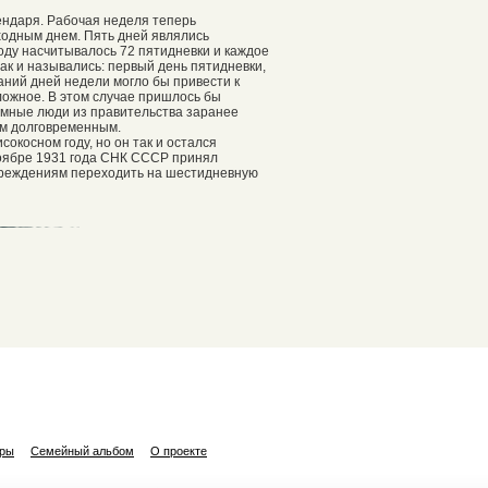
лендаря. Рабочая неделя теперь
ходным днем. Пять дней являлись
году насчитывалось 72 пятидневки и каждое
так и назывались: первый день пятидневки,
ваний дней недели могло бы привести к
ложное. В этом случае пришлось бы
 умные люди из правительства заранее
ом долговременным.
окосном году, но он так и остался
 ноябре 1931 года СНК СССР принял
чреждениям переходить на шестидневную
ары
Семейный альбом
О проекте