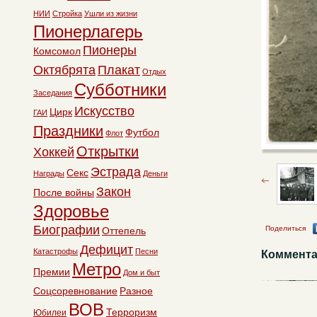
НИИ
Стройка
Ушли из жизни
Пионерлагерь
Пионеры
Комсомол
Октябрята
Плакат
Отдых
Субботники
Заседания
Искусство
Цирк
ГАИ
Праздники
Футбол
Флот
Открытки
Хоккей
Эстрада
Секс
Награды
Деньги
Закон
После войны
Здоровье
Биографии
Поделиться
Оттепель
Дефицит
Катастрофы
Песни
Коммента
Метро
Премии
Дом и быт
Соцсоревнование
Разное
ВОВ
Терроризм
Юбилеи