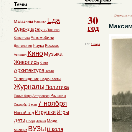
Темы
30
←
Вернутся к
Еда
Магазины
Напитки
год
Максим
Одежда
Обувь
Техника
Автомобили
Косметика
Тэг:
Спорт
Наука
Космос
Достижения
Кино
Музыка
Авиация
Живопись
Книги
Архитектура
Театр
Телевидение
Радио
Газеты
Журналы
Политика
Религия
Полит бюро
Астрология
7 ноября
Свадьбы
1 мая
Игрушки
Игры
Новый год
Дети
Мода
Спорт
Армия
ВУЗы
Школа
Милиция