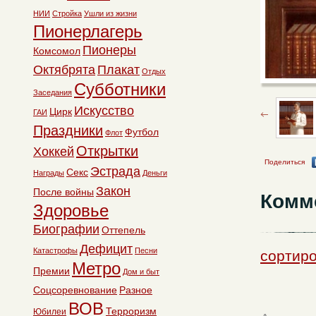
НИИ
Стройка
Ушли из жизни
Пионерлагерь
Пионеры
Комсомол
Октябрята
Плакат
Отдых
Субботники
Заседания
Искусство
Цирк
ГАИ
Праздники
Футбол
Флот
Открытки
Хоккей
Поделиться
Эстрада
Секс
Награды
Деньги
Закон
После войны
Комм
Здоровье
Биографии
Оттепель
Дефицит
Катастрофы
Песни
сортиро
Метро
Премии
Дом и быт
Соцсоревнование
Разное
ВОВ
Терроризм
Юбилеи