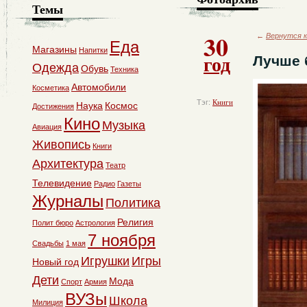
Темы
30
←
Вернутся к
Еда
Магазины
Напитки
год
Лучше 
Одежда
Обувь
Техника
Автомобили
Косметика
Тэг:
Книги
Наука
Космос
Достижения
Кино
Музыка
Авиация
Живопись
Книги
Архитектура
Театр
Телевидение
Радио
Газеты
Журналы
Политика
Религия
Полит бюро
Астрология
7 ноября
Свадьбы
1 мая
Игрушки
Игры
Новый год
Дети
Мода
Спорт
Армия
ВУЗы
Школа
Милиция