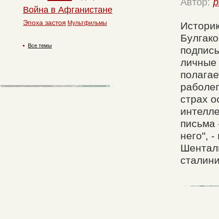
Автор:
p
Война в Афганистане
Эпоха застоя
Мультфильмы
Историк
Булгако
Все темы
подписы
личные 
полагае
раболеп
страх о
интелле
письма 
него", 
Шентали
сталини