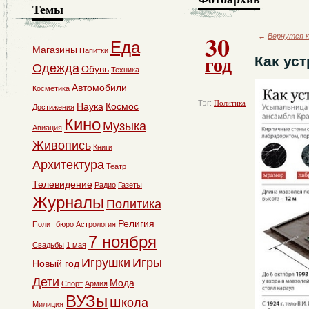
Темы
30
←
Вернутся к
Еда
Магазины
Напитки
год
Как ус
Одежда
Обувь
Техника
Автомобили
Косметика
Тэг:
Политика
Наука
Космос
Достижения
Кино
Музыка
Авиация
Живопись
Книги
Архитектура
Театр
Телевидение
Радио
Газеты
Журналы
Политика
Религия
Полит бюро
Астрология
7 ноября
Свадьбы
1 мая
Игрушки
Игры
Новый год
Дети
Мода
Спорт
Армия
ВУЗы
Школа
Милиция