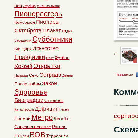
НИИ
Стройка
Ушли из жизни
Пионерлагерь
Пионеры
Комсомол
Октябрята
Плакат
Отдых
Субботники
Заседания
Искусство
Цирк
ГАИ
Праздники
Футбол
Флот
Открытки
Хоккей
Эстрада
Секс
Поделиться
Награды
Деньги
Закон
После войны
Комм
Здоровье
Биографии
Оттепель
Дефицит
Катастрофы
Песни
сортиро
Метро
Премии
Дом и быт
Соцсоревнование
Разное
Схема
ВОВ
Терроризм
Юбилеи