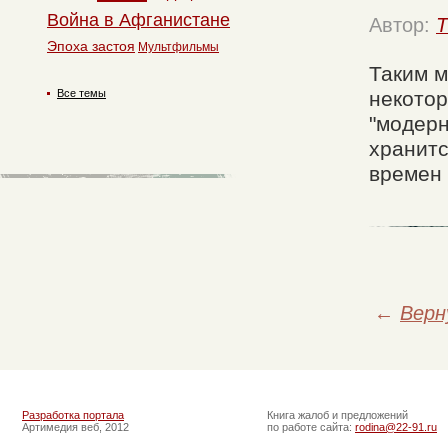
Война в Афганистане
Автор:
T
Эпоха застоя
Мультфильмы
Таким м
Все темы
некото
"модерн
хранитс
времен 
←
Верн
Разработка портала
Книга жалоб и предложений
Артимедия веб, 2012
по работе сайта:
rodina@22-91.ru