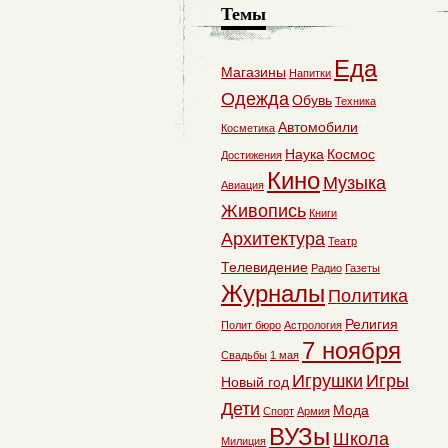
Темы
Еда
Магазины
Напитки
Одежда
Обувь
Техника
Автомобили
Косметика
Наука
Космос
Достижения
Кино
Музыка
Авиация
Живопись
Книги
Архитектура
Театр
Телевидение
Радио
Газеты
Журналы
Политика
Религия
Полит бюро
Астрология
7 ноября
Свадьбы
1 мая
Игрушки
Игры
Новый год
Дети
Мода
Спорт
Армия
ВУЗы
Школа
Милиция