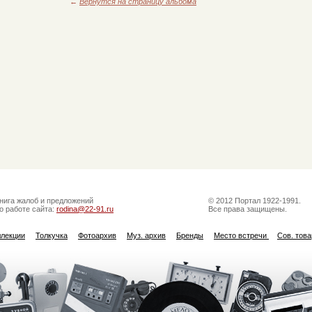
←
Вернутся на страницу альбома
нига жалоб и предложений
© 2012 Портал 1922-1991.
о работе сайта:
rodina@22-91.ru
Все права защищены.
ллекции
Толкучка
Фотоархив
Муз. архив
Бренды
Место встречи
Сов. тов