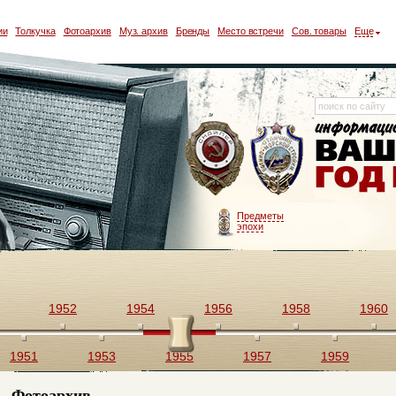
ии
Толкучка
Фотоархив
Муз. архив
Бренды
Место встречи
Сов. товары
Еще
Предметы
эпохи
1952
1954
1956
1958
1960
1951
1953
1955
1957
1959
Фотоархив