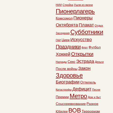
НИИ
Стройка
Ушли из жизни
Пионерлагерь
Пионеры
Комсомол
Октябрята
Плакат
Отдых
Субботники
Заседания
Искусство
Цирк
ГАИ
Праздники
Футбол
Флот
Открытки
Хоккей
Эстрада
Секс
Награды
Деньги
Закон
После войны
Здоровье
Биографии
Оттепель
Дефицит
Катастрофы
Песни
Метро
Премии
Дом и быт
Соцсоревнование
Разное
ВОВ
Терроризм
Юбилеи