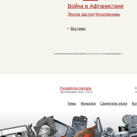
Война в Афганистане
Эпоха застоя
Мультфильмы
Все темы
Разработка портала
К
Артимедия веб, 2012
п
Темы
Фольклор
Свидетели эпохи
Ко