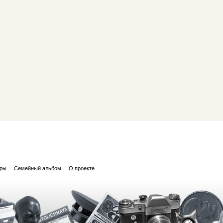
ары
Семейный альбом
О проекте