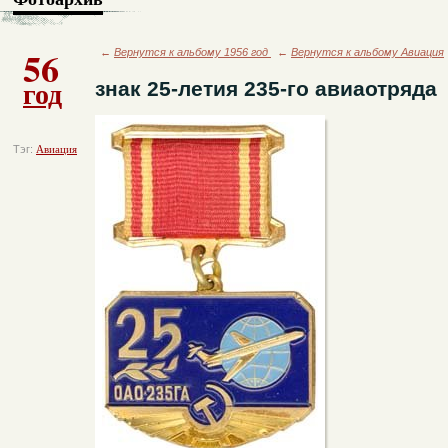
56
←
Вернутся к альбому 1956 год
←
Вернутся к альбому Авиация
год
знак 25-летия 235-го авиаотряда
Тэг:
Авиация