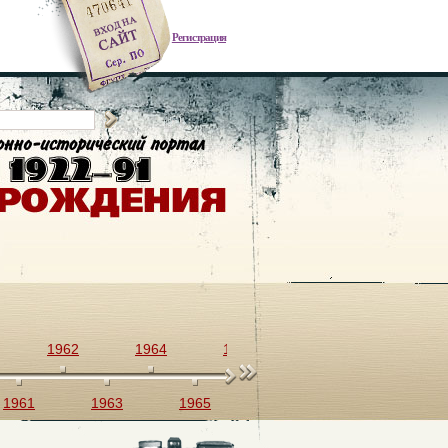
Регистрация
1962
1964
1966
1968
1970
1961
1963
1965
1967
1969