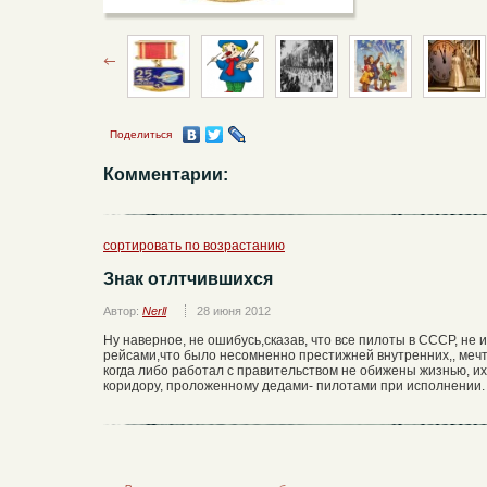
Поделиться
Комментарии:
сортировать по возрастанию
Знак отлтчившихся
Автор:
Nerll
28 июня 2012
Ну наверное, не ошибусь,сказав, что все пилоты в СССР, не
рейсами,что было несомненно престижней внутренних,, мечта
когда либо работал с правительством не обижены жизнью, и
коридору, проложенному дедами- пилотами при исполнении.