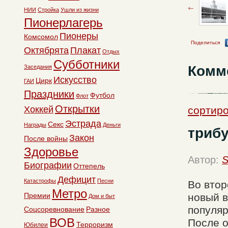
НИИ
Стройка
Ушли из жизни
Пионерлагерь
Пионеры
Комсомол
Поделиться
Октябрята
Плакат
Отдых
Субботники
Комм
Заседания
Искусство
Цирк
ГАИ
Праздники
Футбол
Флот
Открытки
Хоккей
сортиро
Эстрада
Секс
Награды
Деньги
триб
Закон
После войны
Здоровье
Автор:
S
Биографии
Оттепель
Дефицит
Катастрофы
Песни
Во втор
Метро
Премии
новый в
Дом и быт
популяр
Соцсоревнование
Разное
ВОВ
После 
Терроризм
Юбилеи