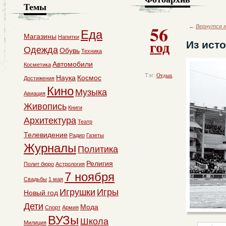
Темы
56
←
Вернутся к
Еда
Магазины
Напитки
год
Из ист
Одежда
Обувь
Техника
Автомобили
Косметика
Тэг:
Отдых
Наука
Космос
Достижения
Кино
Музыка
Авиация
Живопись
Книги
Архитектура
Театр
Телевидение
Радио
Газеты
Журналы
Политика
Религия
Полит бюро
Астрология
7 ноября
Свадьбы
1 мая
Игрушки
Игры
Новый год
Дети
Мода
Спорт
Армия
ВУЗы
Школа
Милиция