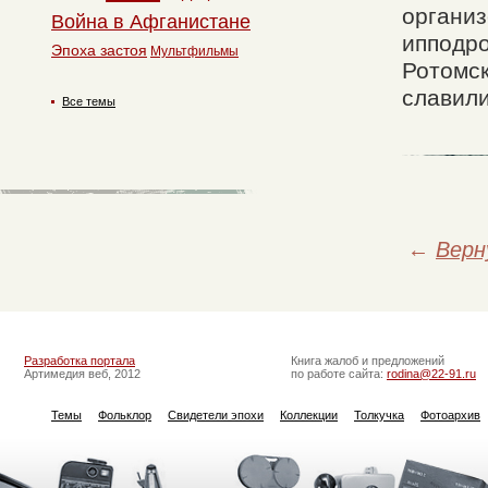
организ
Война в Афганистане
ипподро
Эпоха застоя
Мультфильмы
Ротомск
славили
Все темы
←
Верн
Разработка портала
Книга жалоб и предложений
Артимедия веб, 2012
по работе сайта:
rodina@22-91.ru
Темы
Фольклор
Свидетели эпохи
Коллекции
Толкучка
Фотоархив