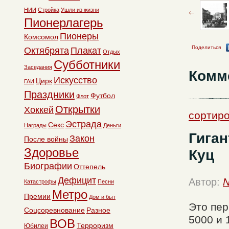
НИИ
Стройка
Ушли из жизни
Пионерлагерь
Пионеры
Комсомол
Поделиться
Октябрята
Плакат
Отдых
Субботники
Заседания
Комм
Искусство
Цирк
ГАИ
Праздники
Футбол
Флот
Открытки
Хоккей
сортиро
Эстрада
Секс
Награды
Деньги
Гиган
Закон
После войны
Здоровье
Куц
Биографии
Оттепель
Дефицит
Автор:
N
Катастрофы
Песни
Метро
Премии
Дом и быт
Это пер
Соцсоревнование
Разное
5000 и 
ВОВ
Терроризм
Юбилеи