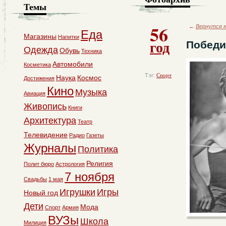
Темы
56
←
Вернутся к
Еда
Магазины
Напитки
год
Победи
Одежда
Обувь
Техника
Автомобили
Косметика
Тэг:
Спорт
Наука
Космос
Достижения
Кино
Музыка
Авиация
Живопись
Книги
Архитектура
Театр
Телевидение
Радио
Газеты
Журналы
Политика
Религия
Полит бюро
Астрология
7 ноября
Свадьбы
1 мая
Игрушки
Игры
Новый год
Дети
Мода
Спорт
Армия
ВУЗы
Школа
Милиция