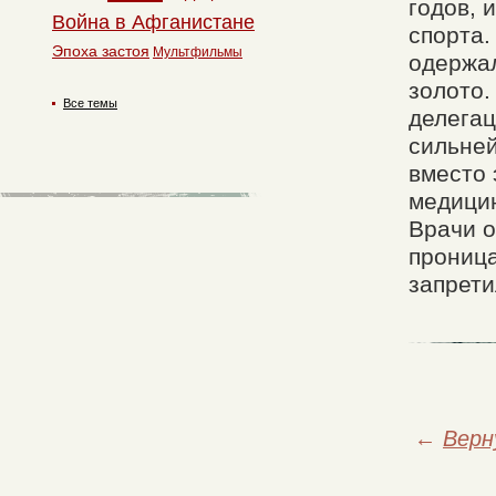
годов, 
Война в Афганистане
спорта.
Эпоха застоя
Мультфильмы
одержал
золото.
Все темы
делегац
сильней
вместо 
медицин
Врачи о
проница
запрети
←
Верн