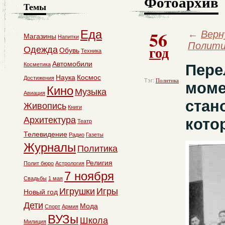
Фотоархив
Темы
56
Еда
←
Верн
Магазины
Напитки
Полити
год
Одежда
Обувь
Техника
Автомобили
Косметика
Пере
Наука
Космос
Достижения
Тэг:
Политика
моме
Кино
Музыка
Авиация
стан
Живопись
Книги
Архитектура
кото
Театр
Телевидение
Радио
Газеты
Журналы
Политика
Религия
Полит бюро
Астрология
7 ноября
Свадьбы
1 мая
Игрушки
Игры
Новый год
Дети
Мода
Спорт
Армия
ВУЗы
Школа
Милиция