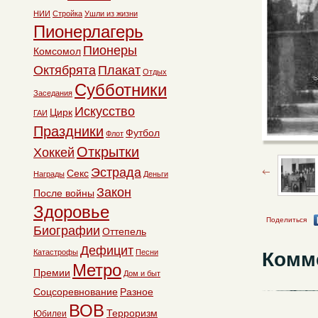
НИИ
Стройка
Ушли из жизни
Пионерлагерь
Пионеры
Комсомол
Октябрята
Плакат
Отдых
Субботники
Заседания
Искусство
Цирк
ГАИ
Праздники
Футбол
Флот
Открытки
Хоккей
Эстрада
Секс
Награды
Деньги
Закон
После войны
Здоровье
Поделиться
Биографии
Оттепель
Дефицит
Катастрофы
Песни
Комм
Метро
Премии
Дом и быт
Соцсоревнование
Разное
ВОВ
Терроризм
Юбилеи